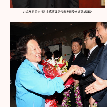
北京奥组委执行副主席蒋效愚代表奥组委欢迎英雄凯旋