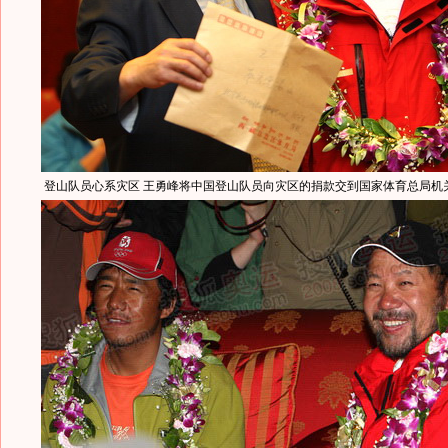
登山队员心系灾区 王勇峰将中国登山队员向灾区的捐款交到国家体育总局机