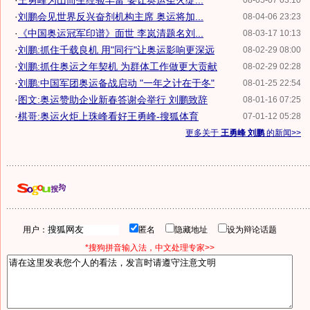
·
王勇峰为山而生经验丰富 要让奥运圣火绽...
08-05-07 03:10
·
刘鹏会见世界反兴奋剂机构主席 奥运将加...
08-04-06 23:23
·
《中国奥运冠军印谱》面世 李岚清题名刘...
08-03-17 10:13
·
刘鹏:抓住千载良机 用"同行"让奥运影响更深远
08-02-29 08:00
·
刘鹏:抓住奥运之年契机 为群体工作做更大贡献
08-02-29 02:28
·
刘鹏:中国军团奥运备战启动 "一年之计在于冬"
08-01-25 22:54
·
图文:奥运赞助企业新春答谢会举行 刘鹏致辞
08-01-16 07:25
·
棋哥:奥运火炬上珠峰看好王勇峰-搜狐体育
07-01-12 05:28
更多关于
王勇峰 刘鹏
的新闻>>
用户：
匿名
隐藏地址
设为辩论话题
*搜狗拼音输入法，中文处理专家>>