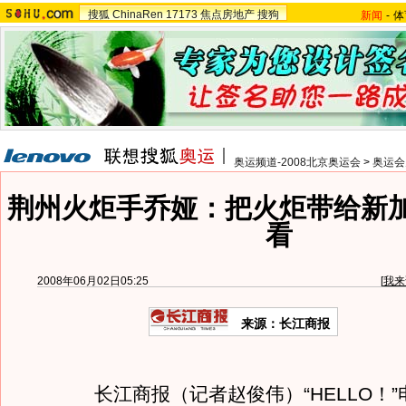
搜狐
ChinaRen
17173
焦点房地产
搜狗
新闻
-
体
奥运频道-2008北京奥运会
>
奥运会
荆州火炬手乔娅：把火炬带给新
看
2008年06月02日05:25
[
我来
来源：长江商报
长江商报（记者赵俊伟）“HELLO！”