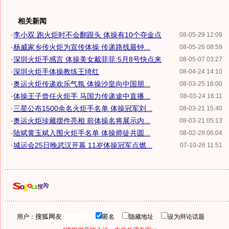
相关新闻
·
李小双:跑火炬时不会翻跟头 体操有10个夺金点
08-05-29 12:09
·
杨威家乡传火炬为宣传体操 传递路线最钟...
08-05-26 08:59
·
深圳火炬手感言 体操美女戴菲菲:5月8号快点来
08-05-07 03:27
·
深圳火炬手体操教练王绮红
08-04-24 14:10
·
奥运火炬传递欢乐气氛 体操沙皇向中国朋...
08-03-25 16:00
·
体操王子曾任火炬手 马国力传递途中直播...
08-03-24 16:11
·
三星公布1500余名火炬手名单 体操冠军刘...
08-03-21 15:40
·
奥运火炬珍藏摆件亮相 前体操名将展示内...
08-03-21 05:13
·
陆斌黄玉斌入围火炬手名单 体操师徒共圆...
08-02-28 06:04
·
城运会25日晚武汉开幕 11岁体操冠军点燃...
07-10-26 11:51
用户：
匿名
隐藏地址
设为辩论话题