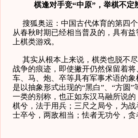
棋逢对手竞“中原”，举棋不定辨
搜狐奥运：
中国古代体育的第四个
从春秋时期已经相当普及的，具有益
上棋类游戏。
其实从根本上来说，棋类也脱不尽
战争的痕迹，即使撇开仍然保留着将
车、马、炮、卒等具有军事术语的象
是以抽象形式出现的“黑白”、“方圆”
一类的别称，也正如东汉马融所说的
棋兮，法于用兵；三尺之局兮，为战
士卒兮，两敌相当；怯者无功兮，贪者