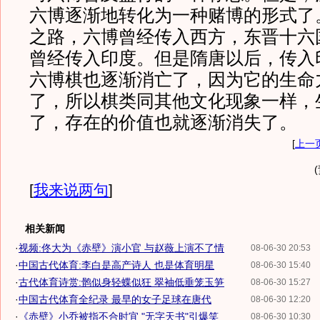
六博逐渐地转化为一种赌博的形式了
之路，六博曾经传入西方，东晋十六
曾经传入印度。但是隋唐以后，传入
六博棋也逐渐消亡了，因为它的生命
了，所以棋类同其他文化现象一样，
了，存在的价值也就逐渐消失了。
[
上一
[
我来说两句
]
相关新闻
·
视频:佟大为《赤壁》演小官 与赵薇上演不了情
08-06-30 20:53
·
中国古代体育:李白是高产诗人 也是体育明星
08-06-30 15:40
·
古代体育诗赏:鹘似身轻蝶似狂 翠袖低垂笼玉笋
08-06-30 15:27
·
中国古代体育全纪录 最早的女子足球在唐代
08-06-30 12:20
·
《赤壁》小乔被指不合时宜 "无字天书"引爆笑
08-06-30 10:30