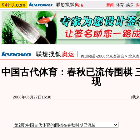
新闻
-
体育
-
娱乐
-
财
奥运频道-2008北京奥运会
>
北京奥
中国古代体育：春秋已流传围棋 
现
2008年06月27日16:36
[
我来