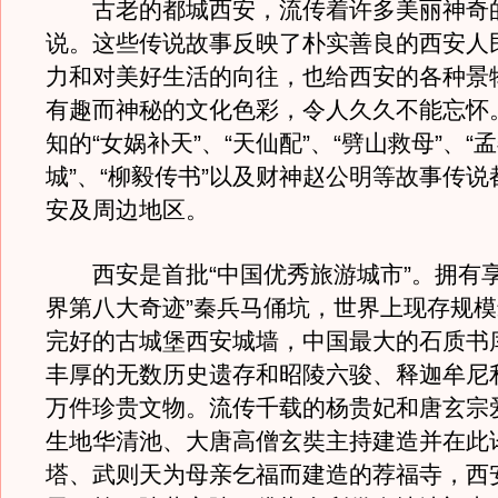
古老的都城西安，流传着许多美丽神奇
说。这些传说故事反映了朴实善良的西安人
力和对美好生活的向往，也给西安的各种景
有趣而神秘的文化色彩，令人久久不能忘怀
知的“女娲补天”、“天仙配”、“劈山救母”、“
城”、“柳毅传书”以及财神赵公明等故事传
安及周边地区。
西安是首批“中国优秀旅游城市”。拥有享
界第八大奇迹”秦兵马俑坑，世界上现存规
完好的古城堡西安城墙，中国最大的石质书
丰厚的无数历史遗存和昭陵六骏、释迦牟尼
万件珍贵文物。流传千载的杨贵妃和唐玄宗
生地华清池、大唐高僧玄奘主持建造并在此
塔、武则天为母亲乞福而建造的荐福寺，西