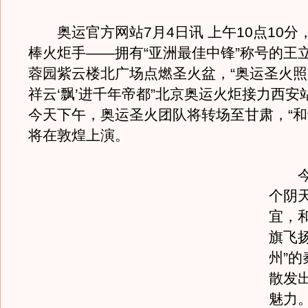
奥运官方网站7月4日讯 上午10点10分
棒火炬手——拥有“亚洲最佳中锋”称号的王
蓉园紫云楼北广场点燃圣火盆，“奥运圣火
祥云‘飘’进千年帝都”北京奥运火炬接力西安
今天下午，奥运圣火团队将转场至甘肃，“和
将在敦煌上演。
今天
个阴
宜，
旗飞
州”
散发
魅力。