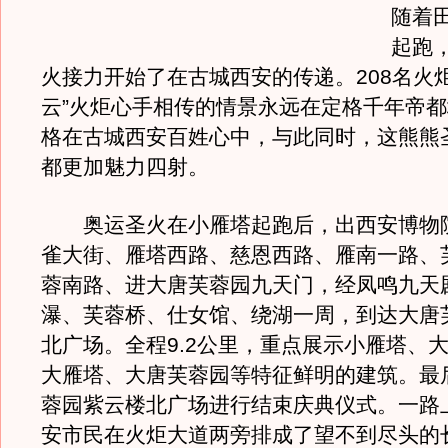
随着
起跑
火接力开始了在古城西安的传递。208名火
云”火炬心手相传的情景永远在定格千年帝
格在古城西安百姓心中，与此同时，这熊熊
都更加魅力四射。
奥运圣火在小雁塔起跑后，出西安博物
雀大街、雁塔西路、慈恩西路、雁南一路、
蓉南路、进大唐芙蓉园九天门，经凤鸣九天
瀑、芙蓉桥、仕女馆、绕湖一周，到达大唐
北广场。全程9.2公里，重点展示小雁塔、
大雁塔、大唐芙蓉园等特征鲜明的建筑。最
蓉园紫云楼北广场进行结束庆典仪式。一路
安市民在火炬大道两旁排成了望不到尽头的