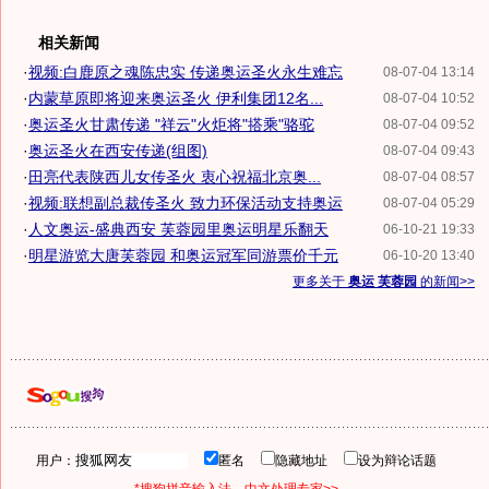
相关新闻
·
视频:白鹿原之魂陈忠实 传递奥运圣火永生难忘
08-07-04 13:14
·
内蒙草原即将迎来奥运圣火 伊利集团12名...
08-07-04 10:52
·
奥运圣火甘肃传递 "祥云"火炬将"搭乘"骆驼
08-07-04 09:52
·
奥运圣火在西安传递(组图)
08-07-04 09:43
·
田亮代表陕西儿女传圣火 衷心祝福北京奥...
08-07-04 08:57
·
视频:联想副总裁传圣火 致力环保活动支持奥运
08-07-04 05:29
·
人文奥运-盛典西安 芙蓉园里奥运明星乐翻天
06-10-21 19:33
·
明星游览大唐芙蓉园 和奥运冠军同游票价千元
06-10-20 13:40
更多关于
奥运 芙蓉园
的新闻>>
用户：
匿名
隐藏地址
设为辩论话题