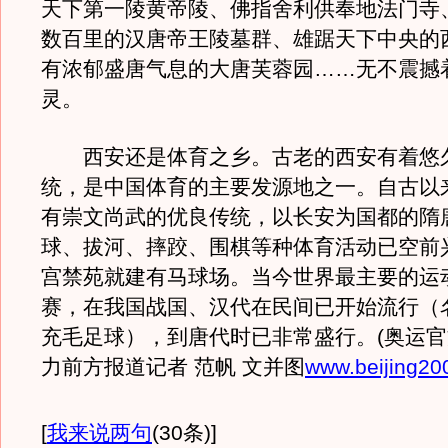
天下第一陵黄帝陵、佛指舍利供奉地法门寺
数百里的汉唐帝王陵墓群、雄踞天下中央的
有浓郁盛唐气息的大唐芙蓉园……无不震撼
灵。
西安还是体育之乡。古老的西安有着悠
统，是中国体育的主要发源地之一。自古以
有崇文尚武的优良传统，以长安为国都的隋
球、拔河、摔跤、围棋等种体育活动已空前
宫禁苑就建有马球场。当今世界最主要的运
赛，在我国战国、汉代在民间已开始流行（
充毛足球），到唐代时已非常盛行。(奥运
力前方报道记者 范帆 文并图
www.beijing20
[
我来说两句
(30条)
]