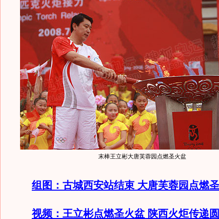
末棒王立彬大唐芙蓉园点燃圣火盆
组图：古城西安站结束 大唐芙蓉园点燃
视频：王立彬点燃圣火盆 陕西火炬传递