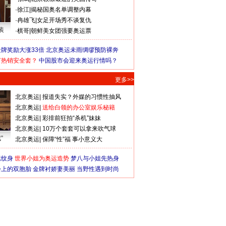
·
徐江
|
揭秘国奥名单调整内幕
·
冉雄飞
|
女足开场秀不谈复仇
装
·
棋哥
|
朝鲜美女团强要奥运票
牌奖励大涨33倍
北京奥运未雨绸缪预防裸奔
何热销安全套？
中国股市会迎来奥运行情吗？
更多>>
北京奥运
|
报道失实？外媒的习惯性抽风
北京奥运
|
送给白领的办公室娱乐秘籍
北京奥运
|
彩排前狂拍“杀机”妹妹
北京奥运
|
10万个套套可以拿来吹气球
”
北京奥运
|
保障“性”福 事小意义大
猛纹身
世界小姐为奥运造势
梦八与小姐先热身
会上的双胞胎
金牌衬娇妻美丽
当野性遇到时尚