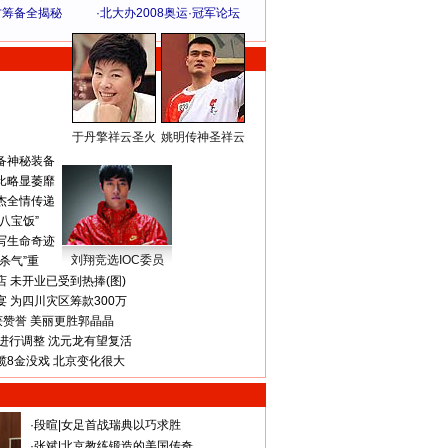
方筹备全揭秘
·
北大办2008奥运·冠军论坛
于丹擎祥云圣火
姚明传神圣祥云
体 育 热 点
备神秘装备
比略显萎靡
杰全情传递
八宝饭”
写生命奇迹
刘翔竞选IOC委员
杀气”重
 未开业已受到热捧(图)
 为四川灾区筹款300万
获赞誉 美丽更胜郭晶晶
进行调整 沈元龙有望复活
揽8金没戏 北京变化很大
·
段暄
|
女足首战瑞典以巧求胜
·
张斌
|
北京教练锻造的美国传奇