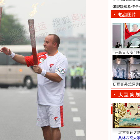
张靓颖成都传圣
热点图片
开幕日天安门
历届开幕式经典
大 型 策 划
北京奥运之
·
奥林匹克大