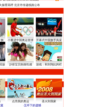
8
火振臂高呼 北京市传递线路公布
升旗
小董进中国奥运首球
开幕式中国旗手风采
回放
沙排宝贝热辣性感
游戏：和刘翔比跨栏
路
点亮我的奥运
圣火到我家
家庭
·
五环下的遗憾