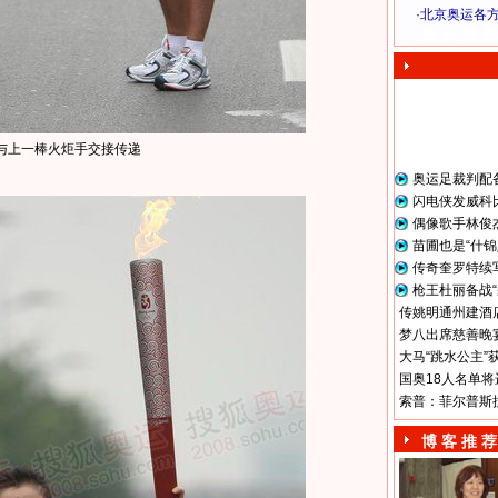
·
北京奥运各
奥 运 视 频
与上一棒火炬手交接传递
奥运足裁判配
闪电侠发威科
偶像歌手林俊
苗圃也是“什锦
传奇奎罗特续
枪王杜丽备战“
传姚明通州建酒店
梦八出席慈善晚宴
大马“跳水公主”
国奥18人名单将
索普：菲尔普斯
博 客 推 荐