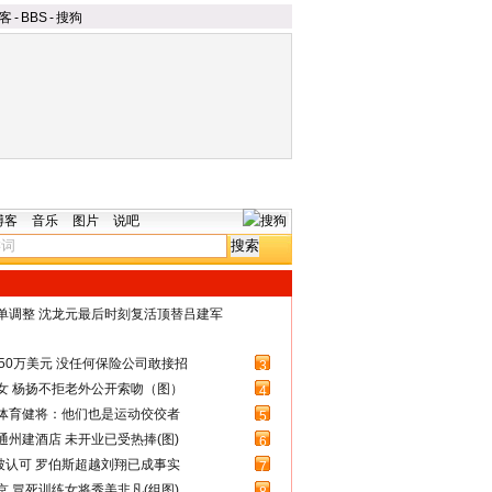
客
-
BBS
-
搜狗
博客
音乐
图片
说吧
名单调整 沈龙元最后时刻复活顶替吕建军
50万美元 没任何保险公司敢接招
3
女 杨扬不拒老外公开索吻（图）
4
体育健将：他们也是运动佼佼者
5
州建酒店 未开业已受热捧(图)
6
被认可 罗伯斯超越刘翔已成事实
7
 冒死训练女将秀美非凡(组图)