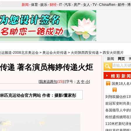
新闻
-
体育
-
娱乐
-
财经
-
IT
-
汽车
-
房产
-
女人
-
TV
-
ChinaRen
-
邮件
-
博
奥运频道-2008北京奥运会
>
奥运会火炬传递
>
火炬陕西西安传递
>
西安火炬图片
新闻
网页
传递 著名演员梅婷传递火炬
精 彩 新 闻
[
我来说两句
(15)
] [字号：
大
中
小
]
国奥18人
1
2
奥林匹克运动会官方网站 作者：摄影/董家彤
刘翔双腿估价13
前冠军变时尚美
各国领导人中的
粉丝盛传姚明在通
110米栏新纪录
伊拉克代表团抵京