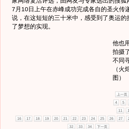
家网络复活评选，由网友与专家选出的搜狐
7月10日上午在赤峰成功完成各自的圣火传
说，在这短短的三十米中，感受到了奥运的
了梦想的实现。
他也
拍摄
不同
（火
图）
上一页
4
5
11
16
17
18
19
20
21
22
23
24
25
26
27
32
33
34
下一页