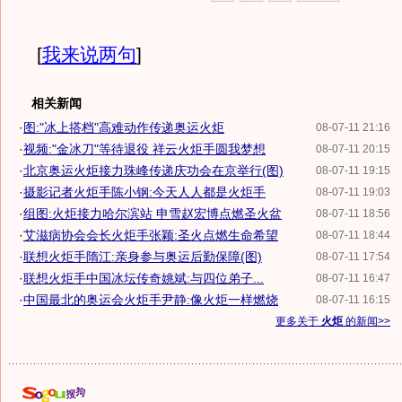
[
我来说两句
]
相关新闻
·
图:"冰上搭档"高难动作传递奥运火炬
08-07-11 21:16
·
视频:"金冰刀"等待退役 祥云火炬手圆我梦想
08-07-11 20:15
·
北京奥运火炬接力珠峰传递庆功会在京举行(图)
08-07-11 19:15
·
摄影记者火炬手陈小钢:今天人人都是火炬手
08-07-11 19:03
·
组图:火炬接力哈尔滨站 申雪赵宏博点燃圣火盆
08-07-11 18:56
·
艾滋病协会会长火炬手张颖:圣火点燃生命希望
08-07-11 18:44
·
联想火炬手隋江:亲身参与奥运后勤保障(图)
08-07-11 17:54
·
联想火炬手中国冰坛传奇姚斌:与四位弟子...
08-07-11 16:47
·
中国最北的奥运会火炬手尹静:像火炬一样燃烧
08-07-11 16:15
更多关于
火炬
的新闻>>