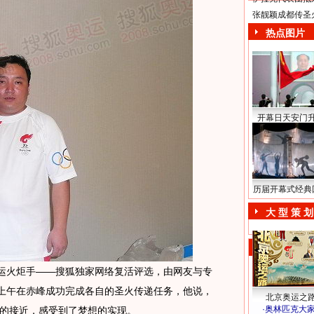
张靓颖成都传圣
热点图片
开幕日天安门
历届开幕式经典
大 型 策 划
运火炬手——搜狐独家网络复活评选，由网友与专
日上午在赤峰成功完成各自的圣火传递任务，他说，
北京奥运之
·
奥林匹克大
的接近，感受到了梦想的实现。