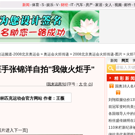
新闻
-
体育
-
S
-
娱乐
-
V
-
财经
-
IT
-
汽车
-
房产
-
家居
-
女人
-
视频
-
邮件
-
奥运频道-2008北京奥运会
>
奥运会火炬传递
>
2008北京奥运会火炬传递-图片
>
火炬
新闻
网页
手张锦洋自拍"我做火炬手"
精 彩 新 闻
[
我来说两句
] [字号：
大
中
小
]
国奥18人
1
2
奥林匹克运动会官方网站 作者：王薇
刘翔双腿估价13
前冠军变时尚美
各国领导人中的
粉丝盛传姚明在通
110米栏新纪录
图片进入下一页]
伊拉克代表团抵京