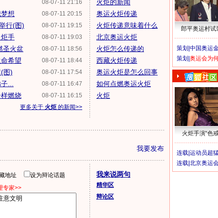
火炬的新闻
08-07-11 21:16
我梦想
奥运火炬传递
08-07-11 20:15
行(图)
火炬传递意味着什么
08-07-11 19:15
郎平奥运村试
火炬手
北京奥运火炬
08-07-11 19:03
燃圣火盆
火炬怎么传递的
策划|
中国奥运金
08-07-11 18:56
策划|
奥运会为
生命希望
西藏火炬传递
08-07-11 18:44
(图)
奥运火炬是怎么回事
08-07-11 17:54
...
如何点燃奥运火炬
08-07-11 16:47
一样燃烧
火炬
08-07-11 16:15
更多关于
火炬
的新闻>>
火炬手演“色戒
我要发布
连载|
运动员超
连载|
北京奥运
我来说两句
隐藏地址
设为辩论话题
精华区
专家>>
辩论区