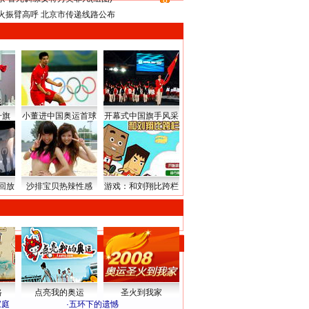
8
火振臂高呼 北京市传递线路公布
升旗
小董进中国奥运首球
开幕式中国旗手风采
回放
沙排宝贝热辣性感
游戏：和刘翔比跨栏
路
点亮我的奥运
圣火到我家
家庭
·
五环下的遗憾