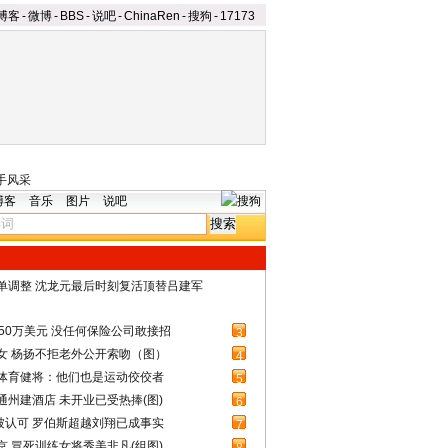
博客
-
微博
-
BBS
-
说吧
-
ChinaRen
-
搜狗
-
17173
手风采
博客
音乐
图片
说吧
名单调整 沈龙元最后时刻复活顶替吕建军
50万美元 没任何保险公司敢接招
3
女 杨扬不拒老外公开索吻（图）
4
体育健将：他们也是运动佼佼者
5
州建酒店 未开业已受热捧(图)
6
被认可 罗伯斯超越刘翔已成事实
7
 冒死训练女将秀美非凡(组图)