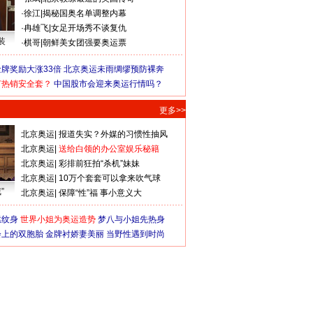
·
徐江
|
揭秘国奥名单调整内幕
·
冉雄飞
|
女足开场秀不谈复仇
装
·
棋哥
|
朝鲜美女团强要奥运票
牌奖励大涨33倍
北京奥运未雨绸缪预防裸奔
何热销安全套？
中国股市会迎来奥运行情吗？
更多>>
北京奥运
|
报道失实？外媒的习惯性抽风
北京奥运
|
送给白领的办公室娱乐秘籍
北京奥运
|
彩排前狂拍“杀机”妹妹
北京奥运
|
10万个套套可以拿来吹气球
”
北京奥运
|
保障“性”福 事小意义大
猛纹身
世界小姐为奥运造势
梦八与小姐先热身
会上的双胞胎
金牌衬娇妻美丽
当野性遇到时尚