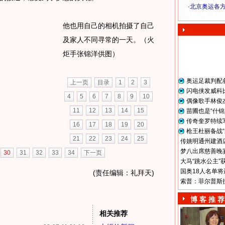
·
北京奥运各
奥 运 视 频
他也用自己的相机拍摄了自己
及家人不同寻常的一天。（火
炬手张锦洋供图）
奥运足裁判配
上一页
目录
1
2
3
闪电侠发威科
4
5
6
7
8
9
10
偶像歌手林俊
11
12
13
14
15
苗圃也是“什锦
传奇奎罗特续
16
17
18
19
20
枪王杜丽备战“
21
22
23
24
25
传姚明通州建酒店
梦八出席慈善晚宴
30
31
32
33
34
下一页
大马“跳水公主”
国奥18人名单将
(责任编辑：礼拜天)
索普：菲尔普斯
博 客 推 荐
相关推荐