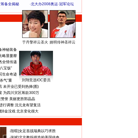
方筹备全揭秘
·
北大办2008奥运·冠军论坛
于丹擎祥云圣火
姚明传神圣祥云
体 育 热 点
备神秘装备
比略显萎靡
杰全情传递
八宝饭”
写生命奇迹
刘翔竞选IOC委员
杀气”重
 未开业已受到热捧(图)
 为四川灾区筹款300万
获赞誉 美丽更胜郭晶晶
进行调整 沈元龙有望复活
揽8金没戏 北京变化很大
·
段暄
|
女足首战瑞典以巧求胜
·
张斌
|
北京教练锻造的美国传奇