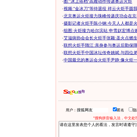
·
图:"冰上搭档"高难动作传递奥运火炬
·
视频:"金冰刀"等待退役 祥云火炬手圆
·
北京奥运火炬接力珠峰传递庆功会在京举
·
摄影记者火炬手陈小钢:今天人人都是
·
组图:火炬接力哈尔滨站 申雪赵宏博点
·
艾滋病协会会长火炬手张颖:圣火点燃
·
联想火炬手隋江:亲身参与奥运后勤保障
·
联想火炬手中国冰坛传奇姚斌:与四位弟子
·
中国最北的奥运会火炬手尹静:像火炬
用户：
匿名
*搜狗拼音输入法，中文处理