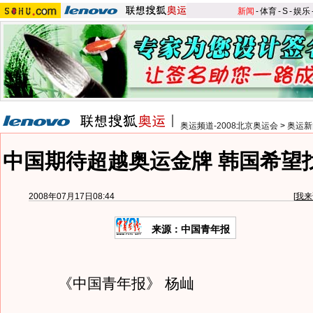
新闻
-
体育
-
S
-
娱乐
奥运频道-2008北京奥运会
>
奥运新
中国期待超越奥运金牌 韩国希望
2008年07月17日08:44
[
我来
来源：中国青年报
《中国青年报》 杨屾