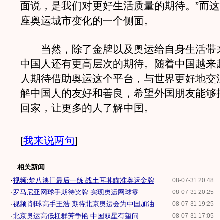
面说，是我们对更好生活质量的期待。”而
座奥运城市变化的一个侧面。
当然，除了金牌以及奥运给自身生活带
中国人还有更高层次的期待。随着中国越来
人期待借助奥运这个平台，与世界更好地交
解中国人的友好和善良，希望外国朋友能够
回家，让更多的人了解中国。
[
我来说两句
]
相关新闻
·
视频:梦八澳门最后一练 战土耳其瞄准奥运金牌
08-07-31 20:48
·
罗马尼亚网球手期待奖牌 实现奥运网球零...
08-07-31 20:25
·
视频:削球高手王浩 期待北京奥运会为中国加油
08-07-31 19:25
·
北京奥运高低杠群芳争艳 中国双星有望问...
08-07-31 17:05