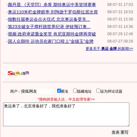
·
颜丹晨:《天堂凹》杀青 期待奥运中美篮球赛事
08-07-31 17:03
·
奥运110米栏金牌赔率:刘翔逊于罗伯斯位居次席
08-07-31 16:53
·
细数往届奥运会点火仪式 北京奥运备受关...
08-07-31 15:38
·
第23次破女子撑杆跳世界纪录 伊娃预订奥...
08-07-31 14:36
·
视频:政府承诺重金奖赏 肯尼亚期待金牌再突破
08-07-29 12:49
·
国人众期待 运动员在家门口咬上"金镶玉"金牌
08-07-27 09:28
更多关于
奥运 金牌
的新闻>>
用户：
匿名
隐藏地址
设为辩论话题
*搜狗拼音输入法，中文处理专家>>