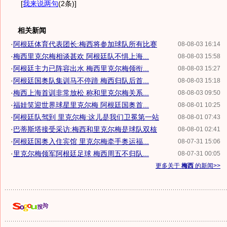
[
我来说两句
(2条)
]
相关新闻
·
阿根廷体育代表团长:梅西将参加球队所有比赛
08-08-03 16:14
·
梅西里克尔梅相谈甚欢 阿根廷队不惧上海...
08-08-03 15:58
·
阿根廷主力已阵容出水 梅西里克尔梅领衔...
08-08-03 15:27
·
阿根廷国奥队集训马不停蹄 梅西归队后首...
08-08-03 15:18
·
梅西上海首训非常放松 称和里克尔梅关系...
08-08-03 09:50
·
福娃笑迎世界球星里克尔梅 阿根廷国奥首...
08-08-01 10:25
·
阿根廷队驾到 里克尔梅:这儿是我们卫冕第一站
08-08-01 07:43
·
巴蒂斯塔接受采访:梅西和里克尔梅是球队双核
08-08-01 02:41
·
阿根廷国奥入住宾馆 里克尔梅牵手奥运福...
08-07-31 15:06
·
里克尔梅领军阿根廷足球 梅西周五不归队...
08-07-31 00:05
更多关于
梅西
的新闻>>