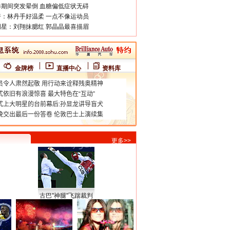
期间突发晕倒 血糖偏低症状无碍
：林丹手好温柔 一点不像运动员
星：刘翔抹腮红 郭晶晶最喜描眉
金牌榜
直播中心
资料库
更多>>
古巴"神腿"飞踹裁判