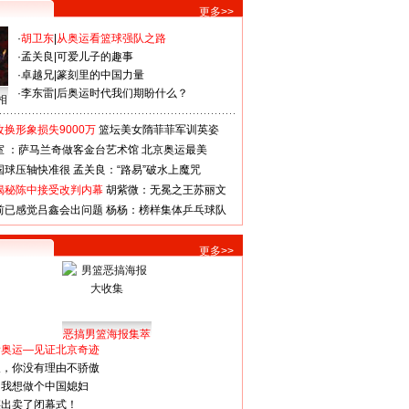
更多>>
·
胡卫东
|
从奥运看篮球强队之路
·
孟关良
|
可爱儿子的趣事
·
卓越兄
|
篆刻里的中国力量
·
李东雷
|
后奥运时代我们期盼什么？
相
换形象损失9000万
篮坛美女隋菲菲军训英姿
室 ：萨马兰奇做客金台艺术馆
北京奥运最美
国球压轴快准很
孟关良：“路易”破水上魔咒
揭秘陈中接受改判内幕
胡紫微：无冕之王苏丽文
前已感觉吕鑫会出问题
杨杨：榜样集体乒乓球队
更多>>
恶搞男篮海报集萃
看奥运—见证北京奇迹
人，你没有理由不骄傲
：我想做个中国媳妇
谋出卖了闭幕式！