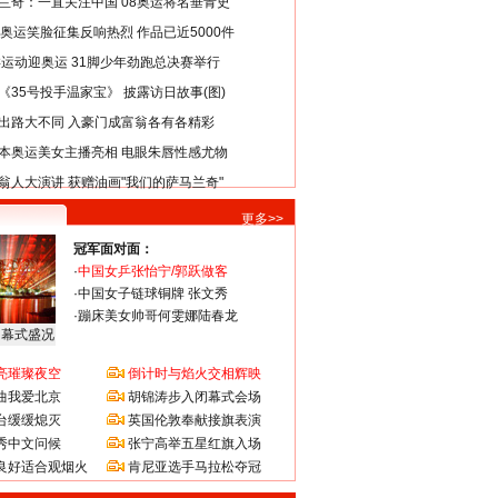
兰奇：一直关注中国 08奥运将名垂青史
8奥运笑脸征集反响热烈 作品已近5000件
类运动迎奥运 31脚少年劲跑总决赛举行
《35号投手温家宝》 披露访日故事(图)
出路大不同 入豪门成富翁各有各精彩
本奥运美女主播亮相 电眼朱唇性感尤物
翁人大演讲 获赠油画"我们的萨马兰奇"
更多>>
冠军面对面：
·
中国女乒张怡宁/郭跃做客
·
中国女子链球铜牌 张文秀
·
蹦床美女帅哥何雯娜陆春龙
闭幕式盛况
亮璀璨夜空
倒计时与焰火交相辉映
曲我爱北京
胡锦涛步入闭幕式会场
台缓缓熄灭
英国伦敦奉献接旗表演
秀中文问候
张宁高举五星红旗入场
良好适合观烟火
肯尼亚选手马拉松夺冠