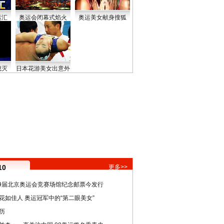
运汇
奥运会闭幕式焰火
奥运美女献身搜狐
熄灭
日本花游美女出意外
10
更多>>
29届北京奥运会竞赛场馆纪念邮票今发行
花如佳人 奥运冠军中的“第二眼美女”
历