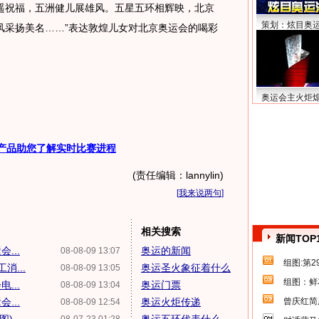
遥祝福，五洲健儿展雄风。五星五环相辉映，北京
策划：炫目奥
风采扬美名……”表达敦煌儿女对北京奥运会的喝彩
奥运会主火炬
产品助您了解实时比赛进程
(责任编辑：lannylin)
[
我来说两句
]
相关搜索
新闻TOP
...
奥运的新闻
08-08-09 13:07
组图:第
...
奥运圣火象征着什么
08-08-09 13:05
组图：鲜
...
奥运门票
08-08-09 13:04
...
奥运火炬传递
曾庆红简
08-08-09 12:54