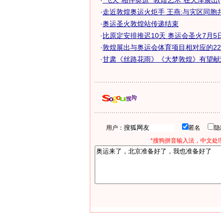
·
"飞天"相伴奥运 "敦煌艺术"在天津展出(
·
走近敦煌奥运火炬手 王燕:与灾区同胞
·
奥运圣火敦煌站传递结束
·
比原定安排推迟10天 奥运会圣火7月5日敦
·
敦煌展出与奥运会体育项目相对应的22幅
·
甘肃《丝路花雨》《大梦敦煌》有望献
用户：
匿名
*搜狗拼音输入法，中文处理