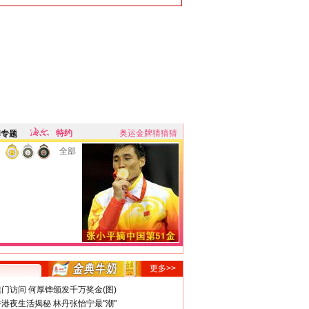
特约
奥运金牌猜猜猜
牌专题
全部
更多>>
门访问 何厚铧颁发千万奖金(图)
港夜生活揭秘 林丹张怡宁最"潮"