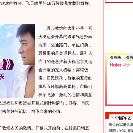
”欢欢的故乡、飞天故里的18万敦煌儿女载歌载舞，
漫步敦煌的大街小巷，喜
庆奥运会开幕的浓浓气息扑面
而来，交通路口、单位门前，
最耀眼的是奥运标志，最引人
金牌榜
金
注目的是悬挂着庆祝北京奥运
会开幕的宽大横幅；宾馆饭
店、居民院落，鲜艳的五星红
旗和五环旗高高飘扬；市民们
神采飞扬，激动的心情和笑意
奥运福娃和奥运会开幕式倒计时牌前，游客、市民
定格美好的记忆，放飞自豪的心情。
中国军团
·
奥运冠军抵达澳
敦煌农民的激情。开幕式开始前，在转渠口镇五
·
组图：冠军团香