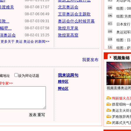
图)
奥运五环代表什么
08-07-23 01:28
对话萨马
共渡难关
北京奥运会
08-07-08 17:07
组图：0
王菲奥运会主题歌
08-07-06 06:49
组图:另
...
奥运会什么时候开幕
08-07-03 09:31
日本发行
壁...
敦煌月牙泉
08-07-03 07:58
奥运冠军
演奥运会
敦煌莫高窟
08-02-01 15:25
组图：日
更多关于
奥运 奥运会
的新闻>>
组图：萨
视频集锦
我要发布
我来说两句
隐藏地址
设为辩论话题
精华区
专家>>
视频直播奥运
辩论区
绚丽烟火点
群星唱响一
奥运主火炬
罗格致辞再
闭幕式天气