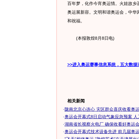
百年梦，化作今宵奥运情。火娃故乡
奥运展新容。文明和谐奥运会，中华
和祝福。
(本报敦煌8月8日电)
>>进入奥运赛事信息系统，五大数据
相关新闻
·
陇南北京心连心 灾区群众喜庆收看奥运会
·
奥运会开幕式8日启动气象应急预案 人工消
·
湖南省长视察火电厂 确保收看好奥运会电
·
奥运会开幕式技术设备先进 前几届奥运会