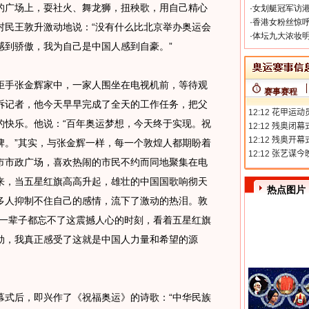
的广场上，耍社火、舞龙狮，扭秧歌，用自己精心
·
女划艇冠军访港
·
香港女粉丝惊呼
村民王敦升激动地说：“没有什么比北京举办奥运会
·
体坛九大浓妆明
感到骄傲，我为自己是中国人感到自豪。”
手张金辉家中，一家人围坐在电视机前，等待观
赛事赛程
诉记者，他今天早早完成了全天的工作任务，把父
的快乐。他说：“百年奥运梦想，今天终于实现。祝
牌。”其实，与张金辉一样，每一个敦煌人都期盼着
市市政广场，喜欢热闹的市民不约而同地聚集在电
来，当五星红旗高高升起，雄壮的中国国歌响彻天
热点图片
多人抑制不住自己的感情，流下了激动的热泪。敦
我一辈子都忘不了这震撼人心的时刻，看着五星红旗
劲，我真正感受了这就是中国人力量和希望的源
式后，即兴作了《祝福奥运》的诗歌：“中华民族