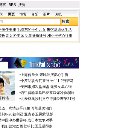
博客
-
BBS
-
搜狗
闻
网页
博客
音乐
图片
说吧
平离任美排
毛泽东的十个儿女
朱镕基退休生活
市长
新足协主席
明星身份证号
邓小平伤心往事
•
上海传圣火 宋晓波摆爱心手势
•
小罗助攻舍瓦替补 米兰1-2升班马
•
美网李娜次盘崩盘 无缘女单八强
•
西甲首轮皇马巴萨双双爆冷负弱旅
海传递
•
北爱杯奥沙利文夺得排位赛第21冠
报道：病情超乎想象 可能赴美治疗
判0-20叙利亚 亚青赛卫冕蒙阴影
助中国申办世界杯 成日本竞争对手
：我们曾灌巴西七球 比国足强得多