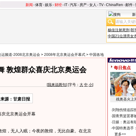
新闻
-
体育
-
娱乐
-
财经
-
IT
-
汽车
-
房产
-
女人
-
TV
-
ChinaRen
-
邮件
-
新
杨佳注射死刑
郎
中国21位漂亮女
奥运频道-2008北京奥运会
>
2008年北京奥运会开幕式
>
中国各地
每日焦点
舞 敦煌群众喜庆北京奥运会
[
我来说两句
] [字号：
大
中
小
]
来源：甘肃日报
残奥圣火上
·
刘翔伤情追踪
喜庆北京奥运会开幕
·
国青男篮罢赛被
·
日媒：奥运有
·
中国特奥选手
煌，无人入眠；今夜的敦煌，无比自豪。在北京
更多>>