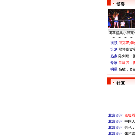
博客
闭幕盛典小贝亮
视频|
贝克汉姆改
策划|
熙坤贵宾
热点|
陈剑翔：
专家|
童建强：
明星|
高敏：赛
社区
北京奥运
|
狐狐
北京奥运
|
中国
北京奥运
|
劳伦
北京奥运
|
张艺