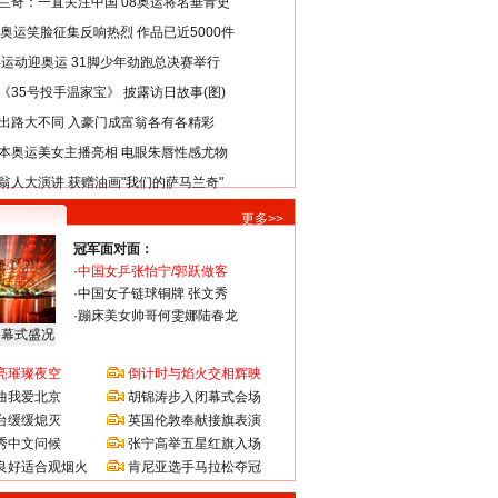
兰奇：一直关注中国 08奥运将名垂青史
8奥运笑脸征集反响热烈 作品已近5000件
类运动迎奥运 31脚少年劲跑总决赛举行
《35号投手温家宝》 披露访日故事(图)
出路大不同 入豪门成富翁各有各精彩
本奥运美女主播亮相 电眼朱唇性感尤物
翁人大演讲 获赠油画"我们的萨马兰奇"
更多>>
冠军面对面：
·
中国女乒张怡宁/郭跃做客
·
中国女子链球铜牌 张文秀
·
蹦床美女帅哥何雯娜陆春龙
闭幕式盛况
亮璀璨夜空
倒计时与焰火交相辉映
曲我爱北京
胡锦涛步入闭幕式会场
台缓缓熄灭
英国伦敦奉献接旗表演
秀中文问候
张宁高举五星红旗入场
良好适合观烟火
肯尼亚选手马拉松夺冠