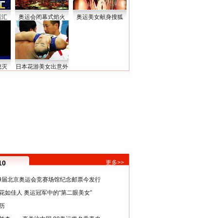
运汇
奥运会闭幕式焰火
奥运美女献身搜狐
熄灭
日本花游美女出意外
10
更多>>
29届北京奥运会竞赛场馆纪念邮票今发行
花如佳人 奥运冠军中的“第二眼美女”
历