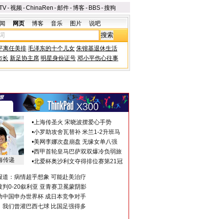
TV
-
视频
-
ChinaRen
-
邮件
-
博客
-
BBS
-
搜狗
闻
网页
博客
音乐
图片
说吧
平离任美排
毛泽东的十个儿女
朱镕基退休生活
市长
新足协主席
明星身份证号
邓小平伤心往事
•
上海传圣火 宋晓波摆爱心手势
•
小罗助攻舍瓦替补 米兰1-2升班马
•
美网李娜次盘崩盘 无缘女单八强
•
西甲首轮皇马巴萨双双爆冷负弱旅
海传递
•
北爱杯奥沙利文夺得排位赛第21冠
报道：病情超乎想象 可能赴美治疗
判0-20叙利亚 亚青赛卫冕蒙阴影
助中国申办世界杯 成日本竞争对手
：我们曾灌巴西七球 比国足强得多