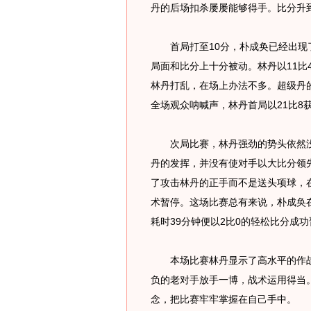
丹的后场扣杀屡屡能够得手。比分升
首局打至10分，朴成奂已经出现了
局面和比分上十分被动。林丹以11比
林丹打乱，在场上办法不多。超级丹
全场观众呐喊声，林丹首局以21比8
次局比赛，林丹强劲的势头依然没
丹的发挥，并没有使对手以大比分领
了攻击林丹的正手而不是送头项球，在
术暂停。这场比赛总有来说，朴成奂在
耗时39分钟便以2比0的轻松比分成
本场比赛林丹显示了高水平的作战
负的老对手放手一博，战术运用得当
念，把比赛牢牢掌握在自己手中。