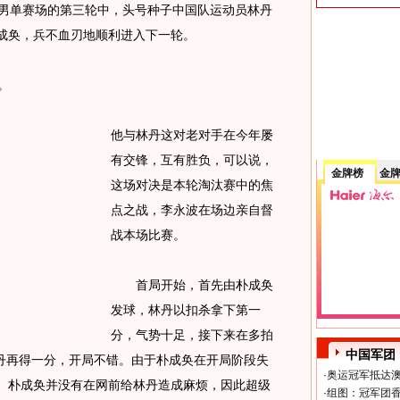
男单赛场的第三轮中，头号种子中国队运动员林丹
朴成奂，兵不血刃地顺利进入下一轮。
。
他与林丹这对老对手在今年屡
有交锋，互有胜负，可以说，
金牌榜
金
这场对决是本轮淘汰赛中的焦
点之战，李永波在场边亲自督
战本场比赛。
首局开始，首先由朴成奂
发球，林丹以扣杀拿下第一
分，气势十足，接下来在多拍
中国军团
丹再得一分，开局不错。由于朴成奂在开局阶段失
·
奥运冠军抵达澳
1。朴成奂并没有在网前给林丹造成麻烦，因此超级
·
组图：冠军团香