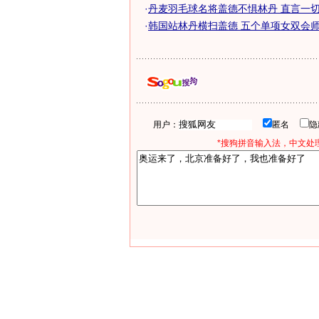
·
丹麦羽毛球名将盖德不惧林丹 直言一切皆
·
韩国站林丹横扫盖德 五个单项女双会师混
用户：
匿名
*搜狗拼音输入法，中文处理