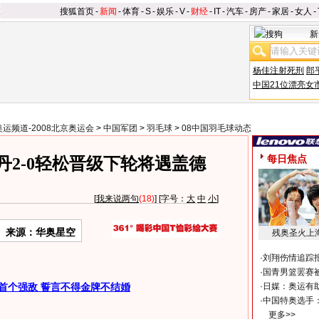
搜狐首页
-
新闻
-
体育
-
S
-
娱乐
-
V
-
财经
-
IT
-
汽车
-
房产
-
家居
-
女人
-
新
杨佳注射死刑
郎
中国21位漂亮女
奥运频道-2008北京奥运会
>
中国军团
>
羽毛球
>
08中国羽毛球动态
每日焦点
丹2-0轻松晋级下轮将遇盖德
[
我来说两句
(18)
] [字号：
大
中
小
]
来源：华奥星空
残奥圣火上
·
刘翔伤情追踪
·
国青男篮罢赛被
首个强敌 誓言不得金牌不结婚
·
日媒：奥运有
·
中国特奥选手
更多>>