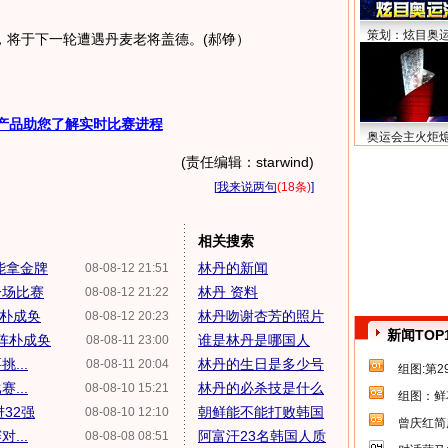
策划：炫目奥
将于下一轮遭遇丹麦老将盖德。(郝铮）
产品助您了解实时比赛进程
奥运会主火炬
(责任编辑：starwind)
[
我来说两句
(18条)
]
相关搜索
能拿金牌
林丹的新闻
08-08-12 21:51
一场比赛
林丹 资料
08-08-12 21:22
8朴成奂
林丹吻谢杏芳的照片
08-08-12 20:23
新闻TOP
对阵朴成奂
谁是林丹是哪国人
08-08-11 23:00
...
林丹的生日是多少号
08-08-11 20:04
组图:第
...
林丹的必杀技是什么
08-08-10 15:21
组图：鲜
进32强
朝鲜能不能打败韩国
08-08-10 12:10
曾庆红简
...
阿富汗23名韩国人质
08-08-08 08:51