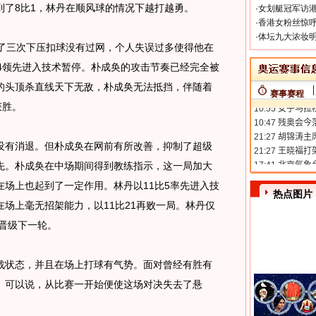
到了8比1，林丹在顺风球的情况下越打越勇。
·
女划艇冠军访港
·
香港女粉丝惊呼
·
体坛九大浓妆明
三次下压扣球没有过网，个人失误过多使得他在
4领先进入技术暂停。朴成奂的攻击节奏已经完全被
的头顶杀直线天下无敌，朴成奂无法抵挡，伴随着
赛事赛程
获胜。
有消退。但朴成奂在网前有所改善，抑制了超级
先。朴成奂在中场期间得到教练指示，这一局加大
场上也起到了一定作用。林丹以11比5率先进入技
热点图片
场上毫无招架能力，以11比21再败一局。林丹仅
功晋级下一轮。
状态，并且在场上打球有气势。面对曾经有胜有
。可以说，从比赛一开始便使这场对决失去了悬