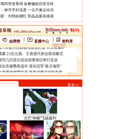
期间突发晕倒 血糖偏低症状无碍
：林丹手好温柔 一点不像运动员
星：刘翔抹腮红 郭晶晶最喜描眉
金牌榜
直播中心
资料库
更多>>
古巴"神腿"飞踹裁判