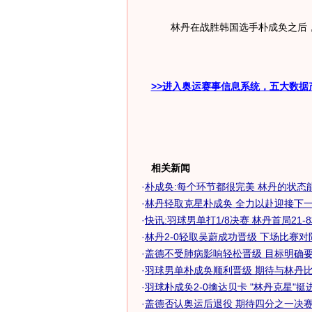
林丹在战胜韩国选手朴成奂之后，
>>进入奥运赛事信息系统，五大数据
相关新闻
·
朴成奂:每个环节都很完美 林丹的状态
·
林丹轻取克星朴成奂 全力以赴迎接下
·
快讯:羽球男单打1/8决赛 林丹首局21-
·
林丹2-0轻取吴蔚成功晋级 下场比赛
·
盖德不受肺病影响轻松晋级 目标明确要挑
·
羽球男单朴成奂顺利晋级 期待与林丹比赛
·
羽球朴成奂2-0擒达贝卡 "林丹克星"挺
·
盖德否认奥运后退役 期待四分之一决赛对