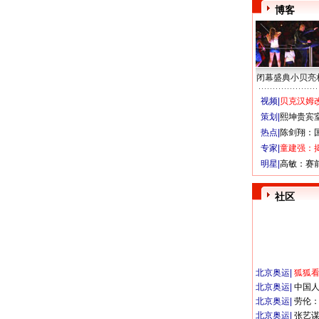
博客
闭幕盛典小贝亮
视频|
贝克汉姆改
策划|
熙坤贵宾
热点|
陈剑翔：
专家|
童建强：
明星|
高敏：赛
社区
北京奥运
|
狐狐
北京奥运
|
中国
北京奥运
|
劳伦
北京奥运
|
张艺