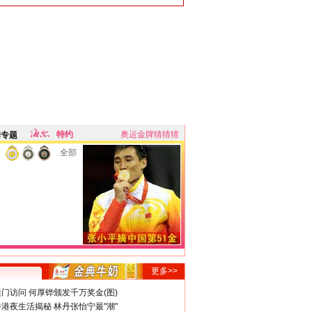
特约
奥运金牌猜猜猜
牌专题
全部
更多>>
门访问 何厚铧颁发千万奖金(图)
港夜生活揭秘 林丹张怡宁最"潮"