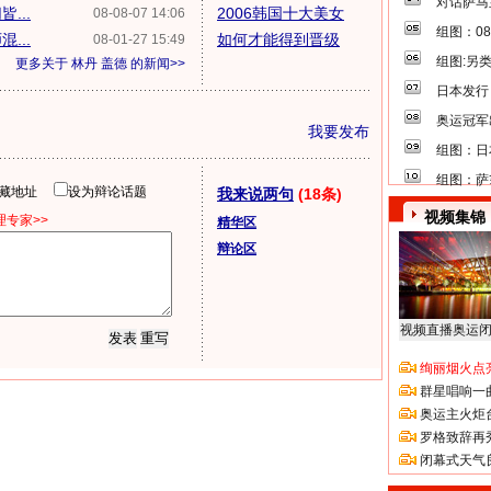
对话萨马
...
2006韩国十大美女
08-08-07 14:06
组图：0
...
如何才能得到晋级
08-01-27 15:49
组图:另
更多关于
林丹 盖德
的新闻>>
日本发行
奥运冠军
我要发布
组图：日
组图：萨
隐藏地址
设为辩论话题
我来说两句
(18条)
视频集锦
专家>>
精华区
辩论区
视频直播奥运
绚丽烟火点
群星唱响一
奥运主火炬
罗格致辞再
闭幕式天气