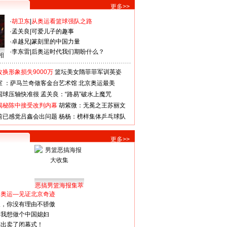
更多>>
·
胡卫东
|
从奥运看篮球强队之路
·
孟关良
|
可爱儿子的趣事
·
卓越兄
|
篆刻里的中国力量
·
李东雷
|
后奥运时代我们期盼什么？
相
换形象损失9000万
篮坛美女隋菲菲军训英姿
室 ：萨马兰奇做客金台艺术馆
北京奥运最美
国球压轴快准很
孟关良：“路易”破水上魔咒
揭秘陈中接受改判内幕
胡紫微：无冕之王苏丽文
前已感觉吕鑫会出问题
杨杨：榜样集体乒乓球队
更多>>
恶搞男篮海报集萃
看奥运—见证北京奇迹
人，你没有理由不骄傲
：我想做个中国媳妇
谋出卖了闭幕式！