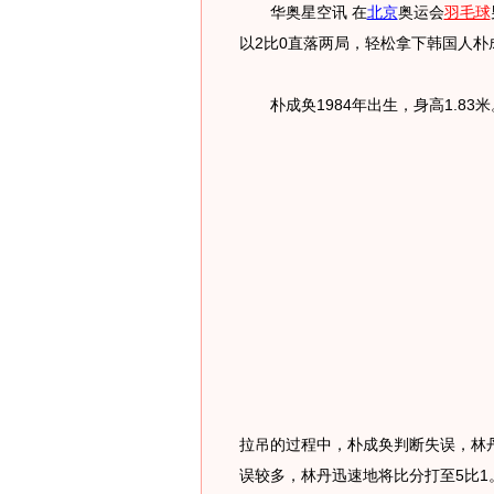
华奥星空讯 在
北京
奥运会
羽毛球
以2比0直落两局，轻松拿下韩国人
朴成奂1984年出生，身高1.83米
拉吊的过程中，朴成奂判断失误，林
误较多，林丹迅速地将比分打至5比