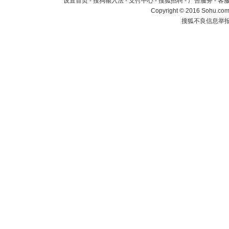
设置首页
-
搜狗输入法
-
支付中心
-
搜狐招聘
-
广告服务
-
客
Copyright
©
2016 Sohu.com 
搜狐不良信息举