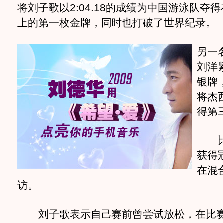
将刘子歌以2:04.18的成绩为中国游泳队夺
上的第一枚金牌，同时也打破了世界纪录。
另一
刘洋
银牌
将杰
得第
比
获得
在混
访。
刘子歌表示自己赛前曾尝试放松，在比赛