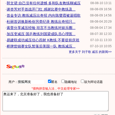
·
郭文珺:自己没有任何遗憾 多和队友教练聊减压
08-08-10 13:11
·
谢杏芳对手首战开门红 感谢比赛中教练及...
08-08-09 16:56
·
首金专访:教练减压出奇招 内向陈燮霞被逼唱歌
08-08-09 14:56
·
杜丽首训换新枪创另类纪录 教练出奇招只...
08-08-04 20:29
·
索普分享减压经验 坦言不当教练对娱乐圈...
08-08-04 17:34
·
加压变减压 国乒教练刘国梁成队员心理医...
08-07-30 12:33
·
易建联成功减压信心四射 K教练:不要提前庆祝
07-10-11 13:33
·
桥牌世锦赛女队暂落后美国一队 教练减压...
07-10-10 10:05
更多关于
刘子歌 减压
的新闻>>
用户：
匿名
隐藏地址
设为辩论话题
*搜狗拼音输入法，中文处理专家>>