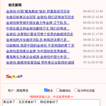
相关新闻
·
金昶伯:叫我"魔鬼教练"挺好 想重新改写历史
08-08-22 12:40
·
女曲目标奥运会冠军 金昶伯:我们还将改写历史
08-08-22 10:38
·
金昶伯将带领中国女曲力争金牌 辽宁队员...
08-08-22 05:20
·
中国女曲主帅金昶伯豪情万丈:我们还将改...
08-08-21 19:05
·
金昶伯:决赛我们要改写整个世界的曲棍球历史
08-08-21 17:55
·
金昶伯怒斥女曲庆功队员 称闯进决赛只是...
08-08-21 16:11
·
功勋教练:我是中国的金昶伯 不是韩国的希丁克
08-08-21 08:15
·
金昶伯直指奥运金牌 为中国创造世界曲棍...
08-08-21 03:58
·
魔鬼教头为奥运会戒酒 金昶伯中国七年尝...
08-04-20 11:02
·
金昶伯:曲棍球发展迅猛 明年奥运会取得好成绩
07-11-02 07:06
用户：
匿名
隐藏地址
设为辩论话题
*搜狗拼音输入法，中文处理专家>>