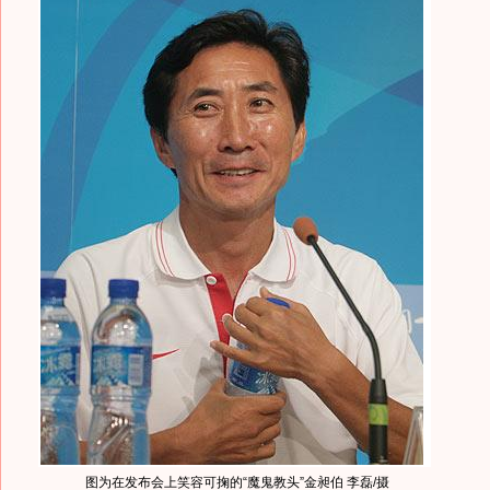
图为在发布会上笑容可掬的“魔鬼教头”金昶伯 李磊/摄