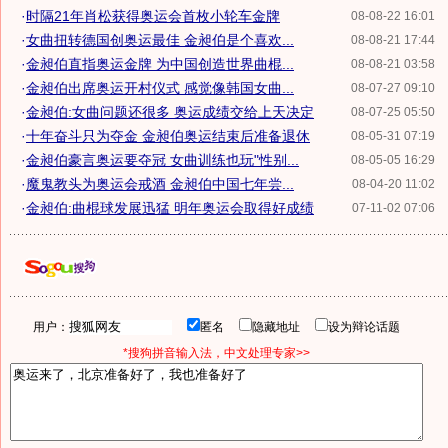
·
时隔21年肖松获得奥运会首枚小轮车金牌
08-08-22 16:01
·
女曲扭转德国创奥运最佳 金昶伯是个喜欢...
08-08-21 17:44
·
金昶伯直指奥运金牌 为中国创造世界曲棍...
08-08-21 03:58
·
金昶伯出席奥运开村仪式 感觉像韩国女曲...
08-07-27 09:10
·
金昶伯:女曲问题还很多 奥运成绩交给上天决定
08-07-25 05:50
·
十年奋斗只为夺金 金昶伯奥运结束后准备退休
08-05-31 07:19
·
金昶伯豪言奥运要夺冠 女曲训练也玩"性别...
08-05-05 16:29
·
魔鬼教头为奥运会戒酒 金昶伯中国七年尝...
08-04-20 11:02
·
金昶伯:曲棍球发展迅猛 明年奥运会取得好成绩
07-11-02 07:06
用户：
匿名
隐藏地址
设为辩论话题
*搜狗拼音输入法，中文处理专家>>