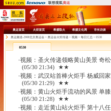
奥运首页
火炬首页
希腊取火
希腊文化周
市长访谈
奥运频道-2008北京奥运会
>
奥运会火炬传递
>
视频
>
每日汇总
>
0530
0530
·
视频：圣火传递领略黄山美景 奇
(05/30 21:34)
★★
·
视频：武汉站首棒火炬手 杨威回
(05/30 21:29)
★★
·
视频：黄山火炬手流动的风景 单
(05/30 21:28)
★★
·
视频：走近黄山站火炬手 第十八