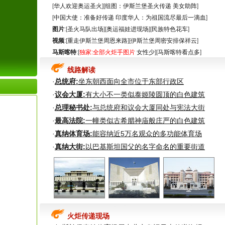
[
华人欢迎奥运圣火
][
组图：伊斯兰堡圣火传递 美女助阵
]
·
[
中国大使：准备好传递
印度华人：为祖国流尽最后一滴血
]
图片
:[
圣火马队出场
][
奥运福娃进现场
][
民族特色花车
]
·
视频
:[
重走伊斯兰堡周恩来路
][
伊斯兰堡周密安排保祥云
]
·
马斯喀特
:[
独家:全部火炬手图片
女性少
][
马斯喀特看点多
]
·
线路解读
·
总统府:
坐东朝西面向全市位于东部行政区
·
·
议会大厦:
有大小不一类似泰姬陵圆顶的白色建筑
·
·
总理秘书处:
与总统府和议会大厦同处与宪法大街
·
·
最高法院:
一幢类似古希腊神庙般庄严的白色建筑
·
真纳体育场:
能容纳近5万名观众的多功能体育场
·
·
真纳大街:
以巴基斯坦国父的名字命名的重要街道
·
·
·
·
·
火炬传递现场