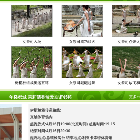
女祭司入场
女祭司成功取火
女祭司点燃
橄榄枝组成奥运五环
女祭司翩翩起舞
女祭司放飞
年轻都城 茉莉清香散发友谊邻邦
更多
>
伊斯兰堡传递路线:
真纳体育场内
起跑仪式:4月16日19:00(北京时间) 起跑时间:19:15
结束时间:4月16日20:30
起跑地点:总统检阅台 结束地点:利亚卡库特体育馆