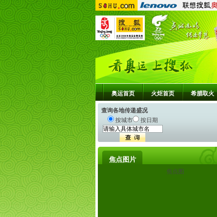
奥运首页
火炬首页
希腊取火
查询各地传递盛况
按城市
按日期
焦点图片
焦点图