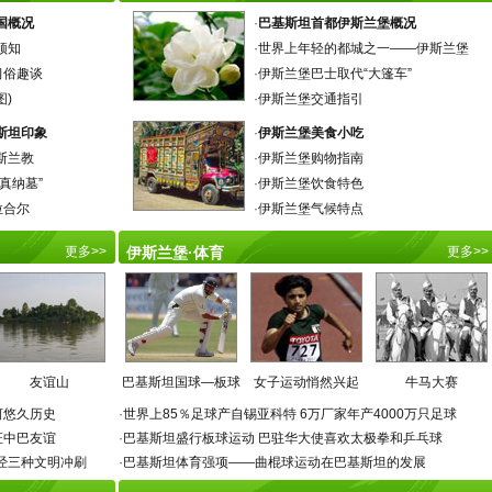
国概况
·
巴基斯坦首都伊斯兰堡概况
须知
·
世界上年轻的都城之一——伊斯兰堡
习俗趣谈
·
伊斯兰堡巴士取代“大篷车”
图)
·
伊斯兰堡交通指引
斯坦印象
·
伊斯兰堡美食小吃
斯兰教
·
伊斯兰堡购物指南
真纳墓”
·
伊斯兰堡饮食特色
拉合尔
·
伊斯兰堡气候特点
更多
>>
伊斯兰堡·体育
更多
>>
友谊山
巴基斯坦国球—板球
女子运动悄然兴起
牛马大赛
河悠久历史
·
世界上85％足球产自锡亚科特 6万厂家年产4000万只足球
证中巴友谊
·
巴基斯坦盛行板球运动 巴驻华大使喜欢太极拳和乒乓球
经三种文明冲刷
·
巴基斯坦体育强项——曲棍球运动在巴基斯坦的发展