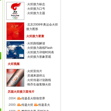
·
火炬接力标志
·
火炬接力口号
·
火炬接力主题
·
北京2008年奥运会火炬
接力图形
火炬接力要素
·
火炬路线解读
·
火炬接力路线Flash
·
火炬接力详细时间表
·
火炬接力形象景观
火炬视频
·
火炬宣传片
·
灵感来源祥云
·
火炬传递计划路线
·
韩乔生做客聊火炬
历届火炬接力宣传片
·2004:
传递圣火联络世界
·2000:
传递火炬
传递圣火