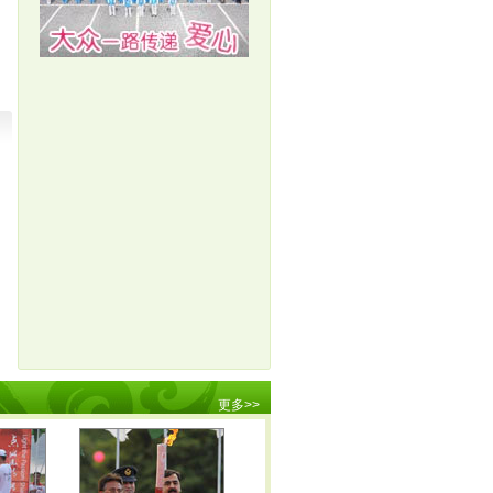
快讯：通州段传递开始 圣火京内首次水上传递
(08/07 17:33)
★★
(08/07 17:08)
★★
快讯：顺义段传递结束 圣火将转场通州
快讯：圣火在北京顺义传递 歌手韩庚高举祥云
(08/07 16:26)
★★
快讯：“九球天后”潘晓婷高举圣火参与传递
(08/07 16:22)
★★
快讯：雅典奥运会男子双人划艇冠军杨文军传
(08/07 15:53)
★★
快讯：奥运冠军刘璇高举圣火顺义站传圣火
递
(08/07 15:48)
★★
快讯：著名演员陈宝国高举圣火参与北京传递
(08/07 15:47)
★★
快讯：约旦哈雅公主参与北京火炬传递
(08/07 15:46)
★★
快讯：顺义段传递开始 陈宝国刘璇将参与
(08/07 15:40)
★★
快讯：平谷段传递结束 圣火将转场顺义
(08/07 15:38)
★★
快讯：平谷段传递开始 平谷影剧院起跑
(08/07 14:31)
★★
(08/07 14:09)
★★
更多
>>
体操王子变身飞人 李宁空中漫步燃爆奥运最高
高敏开幕式传递圣火 昔日跳板女皇感受奥运激
潮
(08/09 00:28)
★★★