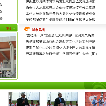
·
·
伊斯兰堡真纳体育场展出北京奥运圣火传递海报
京
·
街头行人从北京奥运会圣火传递宣传牌旁边走过
涨
·
工作人员正在悬挂条幅为奥运圣火传递做好准备
·
路
·
年轻都城伊斯兰堡静待即将到来的奥运圣火传递
·
·
更多
>>
城市风光
·
"吉拉斯一期"岩画遗址为您讲述印度河悠久历史
·
·
唐僧故居塔克西拉融合东西方文化历经文明冲刷
·
·
伊斯兰堡小山公园首脑林见证中巴人民深厚友谊
·
·
巴基斯坦著名学府伊斯兰堡国际伊斯兰大学（图）
·
·
·
·
·
·