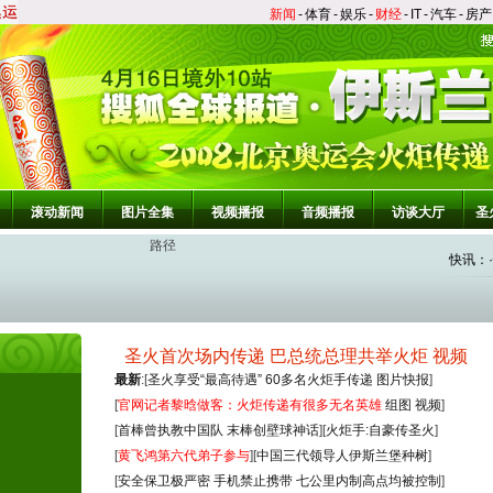
新闻
-
体育
-
娱乐
-
财经
-
IT
-
汽车
-
房产
滚动新闻
图片全集
视频播报
音频播报
访谈大厅
圣
路径
快讯
：
·
·
圣火首次场内传递
巴总统总理共举火炬
视频
·
最新
:[
圣火享受“最高待遇”
60多名火炬手传递
图片快报
]
·
[
官网记者黎晗做客：火炬传递有很多无名英雄
组图
视频
]
·
[
首棒曾执教中国队 末棒创壁球神话
][
火炬手:自豪传圣火
]
[
黄飞鸿第六代弟子参与
][
中国三代领导人伊斯兰堡种树
]
·
[
安全保卫极严密 手机禁止携带
七公里内制高点均被控制
]
·