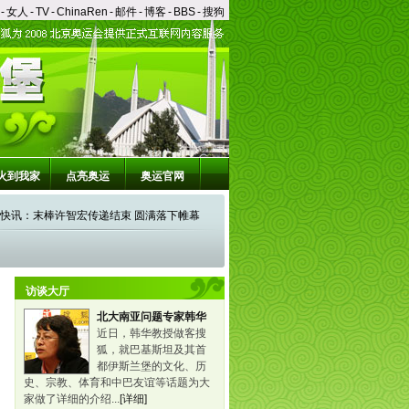
-
女人
-
TV
-
ChinaRen
-
邮件
-
博客
-
BBS
-
搜狗
火到我家
点亮奥运
奥运官网
快讯：最后一棒火炬手许智宏开始传递
(08/08 12:21)
★★
快讯：圣火抵达传递最后一站101中学
访谈大厅
快讯：经济开发区传递结束 圣火赴终点101中
(08/08 12:15)
★★
北大南亚问题专家韩华
快讯：北京第三日传递经济技术开发区路段开
学
(08/08 11:20)
★★
近日，韩华教授做客搜
狐，就巴基斯坦及其首
快讯：大兴区传递结束 圣火转场亦庄开发区
始
(08/08 10:53)
★★
都伊斯兰堡的文化、历
快讯：国际超模杜鹃高举圣火参与传递
史、宗教、体育和中巴友谊等话题为大
(08/08 10:06)
★★
家做了详细的介绍...
[详细]
快讯：著名主持人刘元元高举圣火参与传递