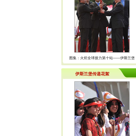
图集：火炬全球接力第十站——伊斯兰堡
伊斯兰堡传递花絮