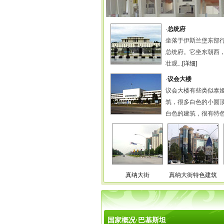
·
总统府
坐落于伊斯兰堡东部
总统府。它坐东朝西
壮观...
[详细]
·
议会大楼
议会大楼有些类似泰
筑，很多白色的小圆
白色的建筑，很有特色.
真纳大街
真纳大街特色建筑
国家概况·巴基斯坦