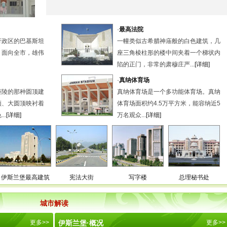
·
最高法院
行政区的巴基斯坦
一幢类似古希腊神庙般的白色建筑，几
，面向全市，雄伟
座三角棱柱形的楼中间夹着一个梯状内
陷的正门，非常的肃穆庄严...
[详细]
·
真纳体育场
姬陵的那种圆顶建
真纳体育场是一个多功能体育场。真纳
顶、大圆顶映衬着
体育场面积约4.5万平方米，能容纳近5
..
[详细]
万名观众...
[详细]
伊斯兰堡最高建筑
宪法大街
写字楼
总理秘书处
城市解读
更多
>>
伊斯兰堡·概况
更多
>>