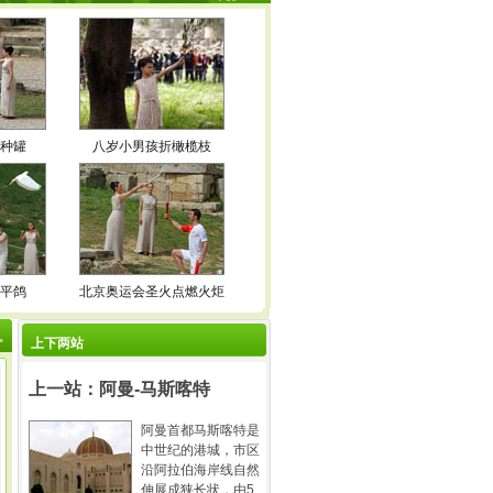
火种罐
八岁小男孩折橄榄枝
和平鸽
北京奥运会圣火点燃火炬
>
上下两站
上一站：阿曼-马斯喀特
阿曼首都马斯喀特是
中世纪的港城，市区
沿阿拉伯海岸线自然
伸展成狭长状，由5