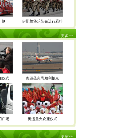
车辆
伊斯兰堡乐队在进行彩排
更多
>>
迎仪式
奥运圣火号顺利抵京
门广场
奥运圣火欢迎仪式
更多
>>