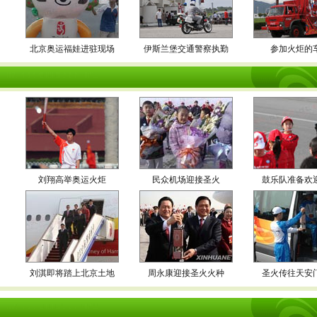
北京奥运福娃进驻现场
伊斯兰堡交通警察执勤
参加火炬的
刘翔高举奥运火炬
民众机场迎接圣火
鼓乐队准备欢
刘淇即将踏上北京土地
周永康迎接圣火火种
圣火传往天安