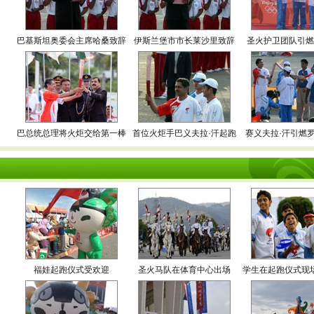
·
·
巴基斯坦奥委会主席哈桑致辞
伊斯兰堡市市长莱沙里致辞
圣火护卫团队引
·
·
·
·
·
巴总统总理将火炬交给第一棒
首位火炬手巴义夫拉·汗起跑
赛义夫拉·汗引燃
福娃起跑仪式受欢迎
圣火马队在体育中心出场
学生在起跑仪式现