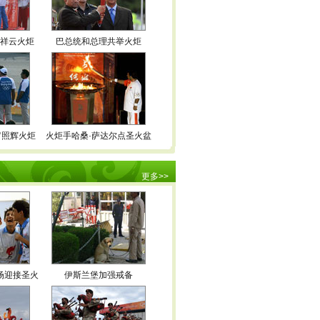
孙晋芳开幕式传递圣火 老女排队长依然英姿飒
情
(08/09 00:26)
★★★
张军开幕式传递圣火 昔日羽毛球名将鸟巢燃激
爽
(08/09 00:05)
★★★
燃祥云火炬
巴总统和总理共举火炬
三朝元老陈中首走入场式 出任倒数第三棒很激
情
(08/09 00:02)
★★★
占旭刚开幕式传递圣火 昔举重名将见证中国力
动
(08/09 00:00)
★★★★
李小双开幕式传递圣火 昔日体操名将再结缘奥
量
(08/08 23:59)
★★★
从弹弓大王到奥运冠军 许海峰跑鸟巢内首棒火
运
(08/08 23:57)
★★★
快讯：末棒许智宏传递结束 圆满落下帷幕
炬
(08/08 23:55)
★★
罗照辉火炬
火炬手哈桑·萨达尔点圣火盆
(08/08 12:22)
★★
更多
>>
场迎接圣火
伊斯兰堡加强戒备