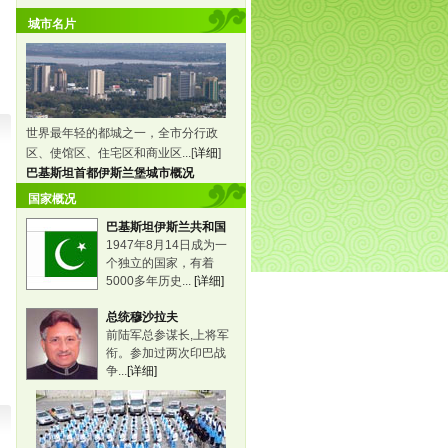
(08/08 10:00)
★★
城市名片
快讯：雅典“火炬老人”之子那和利传递圣火
(08/08 09:53)
★★
快讯：大兴区传递开始 代区长李长友领跑首棒
(08/08 09:43)
★★
快讯：门头沟区传递结束 圣火将转场大兴区
(08/08 09:35)
★★
快讯：原女足国脚任丽萍高举圣火参与传递
(08/08 08:53)
★★
世界最年轻的都城之一，全市分行政
(08/08 08:49)
区、使馆区、住宅区和商业区...[
★★
详细
]
巴基斯坦首都伊斯兰堡城市概况
快讯：门头沟区传递开始 区长刘云广领跑首棒
国家概况
快讯：房山区传递结束 圣火将转场门头沟区
(08/08 08:30)
★★
巴基斯坦伊斯兰共和国
快讯：北京第三日传递开始 冯巩领跑首棒
(08/08 07:18)
★★
1947年8月14日成为一
个独立的国家，有着
快讯：北京第三日传递在周口店举行起跑仪式
(08/08 07:04)
★★
5000多年历史...
[详细]
8日传递冯巩首棒 北大校长点圣火盆
(08/08 07:02)
★★
总统穆沙拉夫
快讯：宋祖英点燃圣火盆 今日传递圆满结束
(08/07 21:25)
★★★
前陆军总参谋长,上将军
衔。参加过两次印巴战
快讯：今日末棒火炬手宋祖英开始传递
(08/07 18:13)
★★
争...
[详细]
快讯：圣火抵达地坛公园 桑兰传递圣火
(08/07 18:11)
★★
快讯：通州段传递结束 圣火将赴地坛
(08/07 18:10)
★★