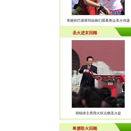
美丽的巴基斯坦姑娘们观看奥运圣火传递
圣火进京回顾
胡锦涛主席用火炬点燃圣火盆
希腊取火回顾