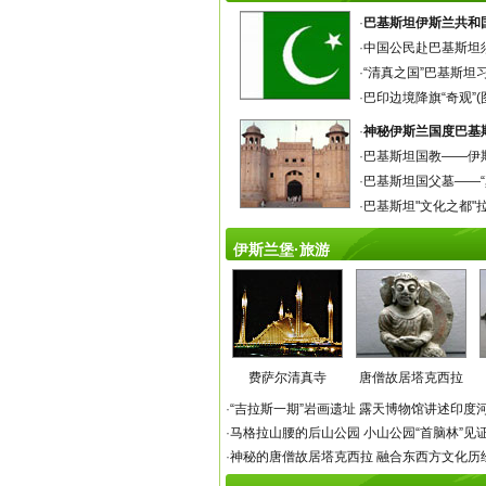
·
巴基斯坦伊斯兰共和
·
中国公民赴巴基斯坦
·
“清真之国”巴基斯坦
·
巴印边境降旗“奇观”(
·
神秘伊斯兰国度巴基
·
巴基斯坦国教——伊
·
巴基斯坦国父墓——“
·
巴基斯坦"文化之都"
伊斯兰堡·旅游
费萨尔清真寺
唐僧故居塔克西拉
·
“吉拉斯一期”岩画遗址 露天博物馆讲述印度
·
马格拉山腰的后山公园
小山公园“首脑林”见
·
神秘的唐僧故居塔克西拉 融合东西方文化历