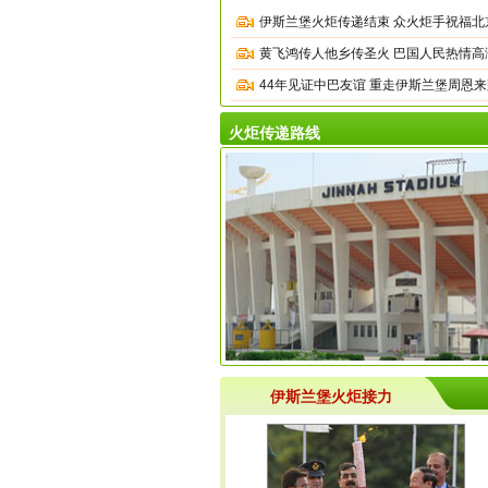
伊斯兰堡火炬传递结束 众火炬手祝福北
黄飞鸿传人他乡传圣火 巴国人民热情高
44年见证中巴友谊 重走伊斯兰堡周恩来
火炬传递路线
伊斯兰堡火炬接力