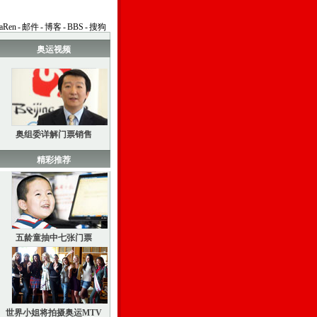
aRen
-
邮件
-
博客
-
BBS
-
搜狗
奥运视频
奥组委详解门票销售
精彩推荐
五龄童抽中七张门票
世界小姐将拍摄奥运MTV