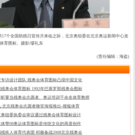
，第17个全国助残日宣传月来临之际，北京奥组委在北京奥运新闻中心发
会体育图标。摄影/缪礼东
(责任编辑：海盗)
家专访设计团队:残奥会体育图标凸现中国文化
残奥会体育图标 1992年巴塞罗那残奥会图标
存昕要当残奥会志愿者、奥运培训千余名体育教师
风:北京残奥会志愿者微笑海报推出-搜狐体育
京奥组委执委会审议通过残奥会体育图标设计
媒体赞08奥运体育图标是传统文化的再度创作
残疾人体育代表团 积极备战2008北京残奥会