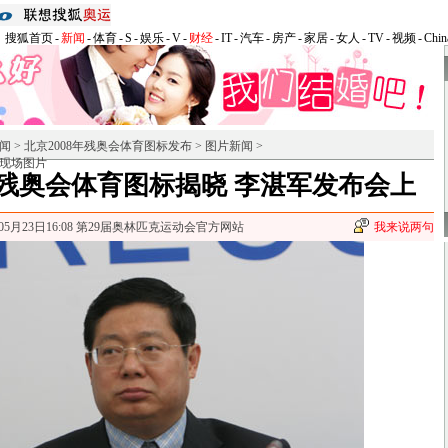
搜狐首页
-
新闻
-
体育
-
S
-
娱乐
-
V
-
财经
-
IT
-
汽车
-
房产
-
家居
-
女人
-
TV
-
视频
-
Chin
闻
>
北京2008年残奥会体育图标发布
>
图片新闻
>
现场图片
残奥会体育图标揭晓 李湛军发布会上
年05月23日16:08 第29届奥林匹克运动会官方网站
我来说两句