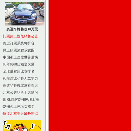
奥运车牌售价10万元
·
门票第二阶段销售公告
·
奥运订票系统将扩容
·
网上购票流程示意图
·
中国拳王速度世界最快
·
08年8月8日婚宴火爆
·
全球最卖座比赛排名
·
90后游泳小将无竞争力
·
任达华将搬北京看奥运
·
北京公共场所十大陋习
·
组图:冒牌刘翔惊现上海
·
刘翔恋上体坛女杰？
·
解读北京奥运筹备热点