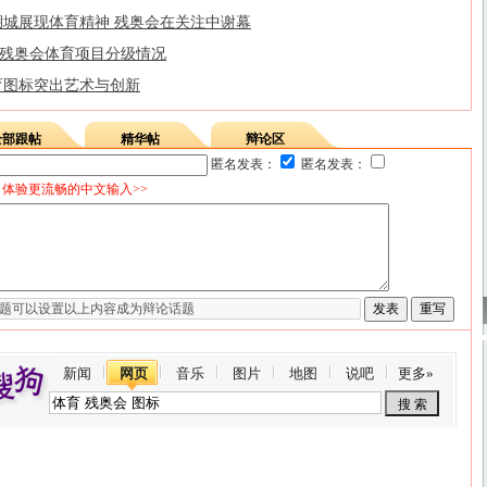
湖城展现体育精神 残奥会在关注中谢幕
三)残奥会体育项目分级情况
育图标突出艺术与创新
全部跟帖
精华帖
辩论区
匿名发表：
匿名发表：
体验更流畅的中文输入>>
新闻
网页
音乐
图片
地图
说吧
更多»