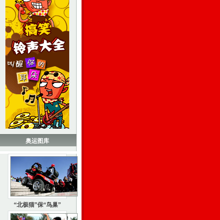
奥运图库
“北极猫”保“鸟巢”