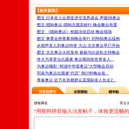
【相关新闻】
·
图文:日本友人出席促进交流恳谈会 声援08奥运
·
图文:唱响奥运-唱响志愿高校行 晚会舞台布置
·
图文:《唱响奥运》校园活动启动 晚会现场
·
图文:奥委会慈善募捐晚会举行 刘翔捐奥运战袍
·
从相声友人到奥运特使 大山:北京奥运早已开始
·
图文:北京奥运火炬发布 春妮与白岩松主持晚会
·
佟大为享受当志愿者 奥运期间给世界友人...
·
为奥运喝彩 “和谐中华迎奥运”大型晚会启动
·
羽泉为奥运志愿者“代言” 倒计时晚会首...
·
青春奥运 近万名首都群众及国际友人长走2...
我来说两句
全部跟帖
精华帖
匿名
*用搜狗拼音输入法发帖子，体验更流畅的