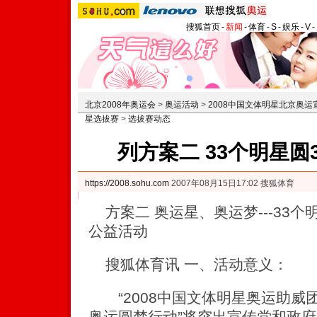
搜狐首页
-
新闻
-
体育
-
S
-
娱乐
-
V
-
北京2008年奥运会
>
奥运活动
>
2008中国文体明星北京奥
星选拔赛
>
选拔赛动态
列方案二 33个明星圆
https://2008.sohu.com
2007年08月15日17:02 搜狐体育
方案二 奥运星、奥运梦---33个
公益活动
搜狐体育讯 一、活动意义：
“2008中国文体明星奥运助威
奥运圆梦行动”将突出宣传党和政