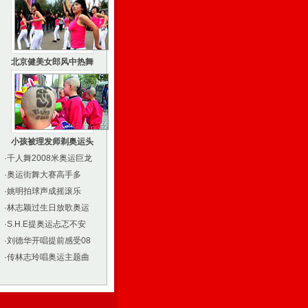
北京健美女郎风中热舞
小孩被理发师剃奥运头
·
千人舞2008米奥运巨龙
·
奥运街舞大赛高手多
·
姚明拍球声成摇滚乐
·
林志颖过生日放歌奥运
·
S.H.E提奥运忐忑不安
·
刘德华开唱提前感受08
·
传林志玲唱奥运主题曲