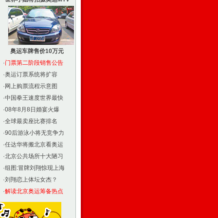
奥运车牌售价10万元
·
门票第二阶段销售公告
·
奥运订票系统将扩容
·
网上购票流程示意图
·
中国拳王速度世界最快
·
08年8月8日婚宴火爆
·
全球最卖座比赛排名
·
90后游泳小将无竞争力
·
任达华将搬北京看奥运
·
北京公共场所十大陋习
·
组图:冒牌刘翔惊现上海
·
刘翔恋上体坛女杰？
·
解读北京奥运筹备热点