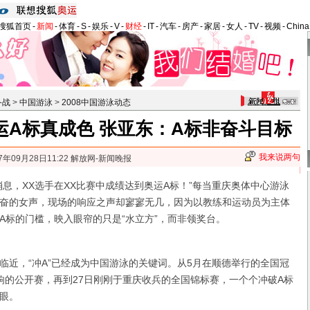
搜狐首页
-
新闻
-
体育
-
S
-
娱乐
-
V
-
财经
-
IT
-
汽车
-
房产
-
家居
-
女人
-
TV
-
视频
-
Chin
备战
>
中国游泳
>
2008中国游泳动态
运A标真成色 张亚东：A标非奋斗目标
我来说两句
7年09月28日11:22 解放网-新闻晚报
，XX选手在XX比赛中成绩达到奥运A标！”每当重庆奥体中心游泳
奋的女声，现场的响应之声却寥寥无几，因为以教练和运动员为主体
A标的门槛，映入眼帘的只是“水立方”，而非领奖台。
，“冲A”已经成为中国游泳的关键词。从5月在顺德举行的全国冠
响的公开赛，再到27日刚刚于重庆收兵的全国锦标赛，一个个冲破A标
眼。