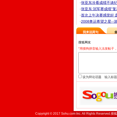
·
张亚东冷看成绩不谈纪录 
·
张亚东:冠军赛成绩"复
·
首次上午决赛感觉好 
·
2008奥运希望之星--
我来说两句
*用搜狗拼音输入法发帖子，
设为辩论话题
Copyright © 2017 Sohu.com Inc. All Rights Reserved