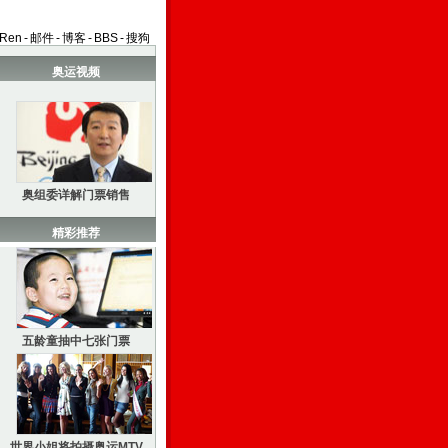
aRen
-
邮件
-
博客
-
BBS
-
搜狗
奥运视频
奥组委详解门票销售
精彩推荐
五龄童抽中七张门票
世界小姐将拍摄奥运MTV