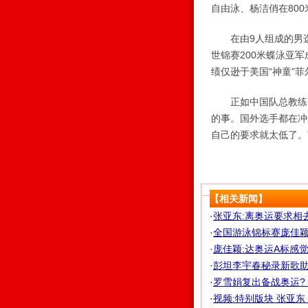
自由泳、杨洁俏在80
在由9人组成的男选手
世锦赛200米蝶泳亚
绩仅逊于美国“神童”菲
正如中国队总教练张
的事。国外选手都在冲
自己的要求就太低了。”
【相关新闻】
·
张亚东:离奥运要求相
·
全国游泳锦标赛庞佳颖
·
庞佳颖:达奥运A标感
·
彭坦李宇春秘录新歌助奥
·
罗雪娟复出备战奥运?
·
视频:特别版块 张亚东