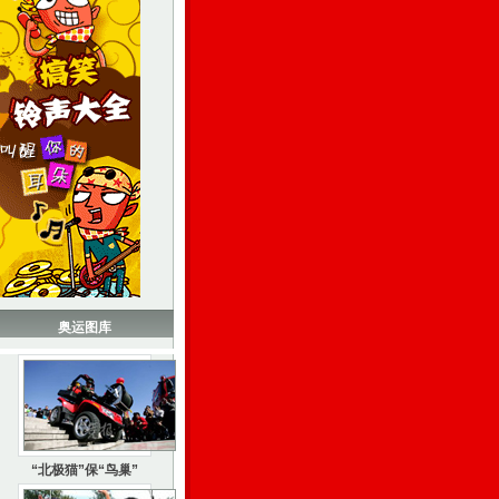
奥运图库
“北极猫”保“鸟巢”