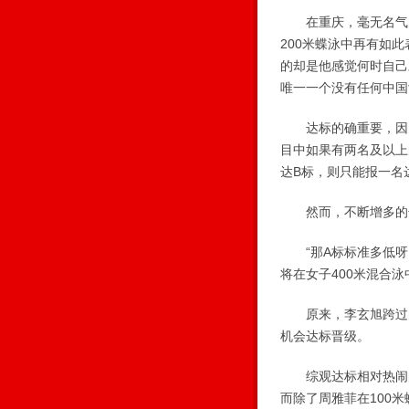
在重庆，毫无名气的
200米蝶泳中再有如
的却是他感觉何时自己
唯一一个没有任何中国
达标的确重要，因为
目中如果有两名及以上
达B标，则只能报一名
然而，不断增多的达
“那A标标准多低呀
将在女子400米混合
原来，李玄旭跨过的“
机会达标晋级。
综观达标相对热闹的
而除了周雅菲在100米