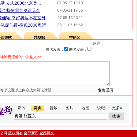
立志2008北京奥...
07-05-22 10:19
苏" 坚信北京奥运见金
07-05-21 17:56
庞佳颖:幸好奥运不在室外
07-05-16 13:11
游泳庞佳颖-搜狐2008奥运
06-11-05 16:52
全部跟帖
精华帖
辩论区
用户：
匿名发表：
匿名发表：
体验更流畅的中文输入>>
新闻
网页
音乐
图片
地图
说吧
更多»
.搜狐公司
版权所有
全部新闻
全部博文