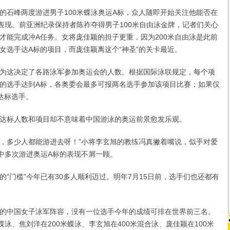
石峰两度游进男子100米蝶泳奥运A标，众人随即开始关注他能否在
此表现。前亚洲纪录保持者陈祚夺得男子100米自由泳金牌，记者们关心
才能完成冲A任务。女将庞佳颖的担子更重，因为200米自由泳是此前
女选手达A标的项目，而庞佳颖离这个“神圣”的关卡最近。
这决定了各路泳军参加奥运会的人数。根据国际泳联规定，每个项
的选手达到A标，各奥委会最多可报两名选手参加该项目比赛；如果仅
达标选手。
标人数和项目却不意味着中国游泳的奥运前景愈发乐观。
，多少人都能游进去呀！”小将李玄旭的教练冯真撇着嘴说，似乎对爱
泳中多次游进奥运A标的表现不屑一顾。
门槛”今年已有30多人顺利迈过。明年7月15日前，选手们也还都有
中国女子泳军阵容，没有一位选手今年的成绩可排在世界前三名。
蝶泳、焦刘洋在200米蝶泳、李玄旭在400米混合泳、庞佳颖在100米