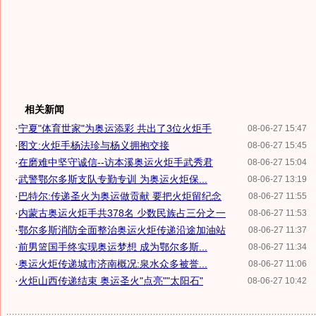
相关新闻
·
宁夏"体育世家"为奥运添彩 共出了3位火炬手
08-06-27 15:47
·
图文:火炬手杨法珍与杨义拥抱交接
08-06-27 15:45
·
在磨难中坚守诚信--访本溪奥运火炬手武秀君
08-06-27 15:04
·
武警鄂尔多斯支队专勤专训 为奥运火炬保...
08-06-27 13:19
·
巴特尔:传递圣火为奥运做贡献 要把火炬留纪念
08-06-27 11:55
·
内蒙古奥运火炬手共378名 少数民族占三分之一
08-06-27 11:53
·
鄂尔多斯消防全面整治奥运火炬传递沿途加油站
08-06-27 11:37
·
前男篮国手终实现奥运梦想 成为鄂尔多斯...
08-06-27 11:34
·
奥运火炬传递城市济南概况:泉水众多被誉...
08-06-27 11:06
·
火炬山西传递结束 奥运圣火"点亮""太阳石"
08-06-27 10:42