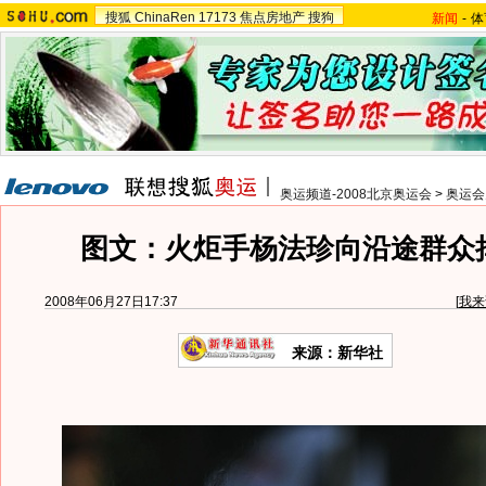
搜狐
ChinaRen
17173
焦点房地产
搜狗
新闻
-
体
奥运频道-2008北京奥运会
>
奥运会
图文：火炬手杨法珍向沿途群众
2008年06月27日17:37
[
我来
来源：新华社