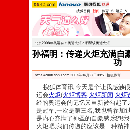
搜狐首页
-
新闻
-
体育
-
S
-
娱乐
-
V
-
北京2008年奥运会
>
奥运火炬
>
明星谈奥运火炬
孙福明：传递火炬充满自豪
功
https://2008.sohu.com
2007年04月27日09:51 搜狐体育
搜狐体育讯 今天是个让我感触很
运会
火炬
(
火炬博客
,
火炬新闻
,
火炬
经的奥运会的记忆又重新被勾起了.
是冠军,一次是第三名,我也曾参加
是内心充满了神圣的自豪感,我想
火炬吧,我们传递的应该是一种精神