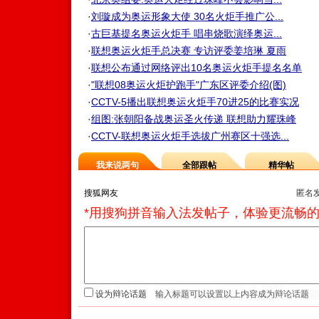
·
刘璇成为奥运形象大使 30名火炬手推广公...
·
古巨基提名奥运火炬手 唱串烧歌演绎奥运...
·
联想奥运火炬手总决赛 专访评委姜培琳 夏雨
·
联想公布通过网络评出10名奥运火炬手提名名单
·
"联想08奥运火炬护跑手"广东区评委介绍(图)
·
CCTV-5播出联想奥运火炬手70进25的比赛实况
·
组图:张朝阳备战奥运圣火传递 联想助力耀珠峰
·
CCTV-联想奥运火炬手选拔广州赛区十强选...
我来说两句
全部跟帖
精华帖
匿名
*用搜狗拼音输入法发帖子，体验更流畅的
设为辩论话题