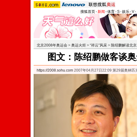
搜狐首页
-
新闻
-
体育
-
S
-
娱乐
-
V
-
北京2008年奥运会
>
奥运火炬
>
“祥云”风采
>
陈绍鹏解读北京
图文：陈绍鹏做客谈奥
https://2008.sohu.com
2007年04月27日22:09 第29届奥