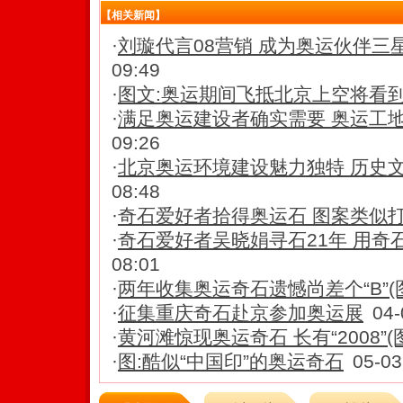
【相关新闻】
·
刘璇代言08营销 成为奥运伙伴三
09:49
·
图文:奥运期间飞抵北京上空将看到
·
满足奥运建设者确实需要 奥运工
09:26
·
北京奥运环境建设魅力独特 历史
08:48
·
奇石爱好者拾得奥运石 图案类似
·
奇石爱好者吴晓娟寻石21年 用奇
08:01
·
两年收集奥运奇石遗憾尚差个“B”(
·
征集重庆奇石赴京参加奥运展
04-
·
黄河滩惊现奥运奇石 长有“2008”(
·
图:酷似“中国印”的奥运奇石
05-03