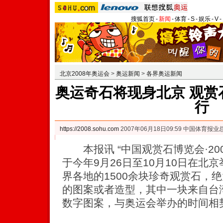
搜狐首页
-
新闻
-
体育
-
S
-
娱乐
-
V
-
北京2008年奥运会
>
奥运新闻
>
各界奥运新闻
奥运奇石将现身北京 观赏
行
https://2008.sohu.com
2007年06月18日09:59 中国体育报业
本报讯 “中国观赏石博览会·20
于今年9月26日至10月10日在北
界各地的1500余块珍奇观赏石，
的图案或者造型，其中一块来自台湾的
数字图案，与奥运会举办的时间相