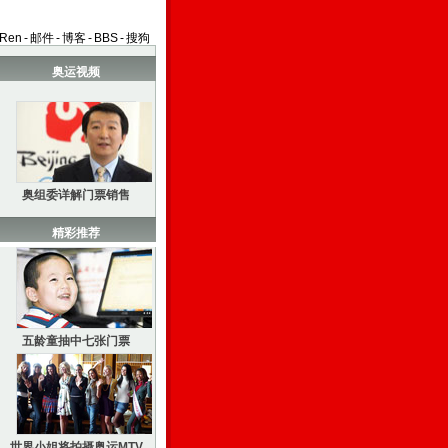
aRen
-
邮件
-
博客
-
BBS
-
搜狗
奥运视频
奥组委详解门票销售
精彩推荐
五龄童抽中七张门票
世界小姐将拍摄奥运MTV