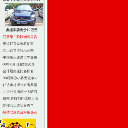
奥运车牌售价10万元
·
门票第二阶段销售公告
·
奥运订票系统将扩容
·
网上购票流程示意图
·
中国拳王速度世界最快
·
08年8月8日婚宴火爆
·
全球最卖座比赛排名
·
90后游泳小将无竞争力
·
任达华将搬北京看奥运
·
北京公共场所十大陋习
·
组图:冒牌刘翔惊现上海
·
刘翔恋上体坛女杰？
·
解读北京奥运筹备热点