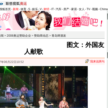
搜狐首页
-
新闻
-
体育
-
S
-
娱乐
-
V
-
财经
-
IT
-
汽车
-
房产
-
家居
-
女人
-
TV
-
视频
-
Chin
新闻
>
2008奥运赞助企业
>
赞助商动态
>
青岛啤酒发
图文：外国友
人献歌
我来说两句
7年06月22日10:52