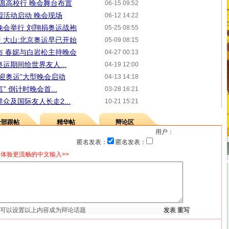
志愿高校行 晚会舞台布置
06-15 09:52
园活动启动 晚会现场
06-12 14:22
晚会举行 刘翔捐奥运战袍
05-25 08:55
 大山:北京奥运早已开始
05-09 08:15
布 春妮与白岩松主持晚会
04-27 00:13
运期间给世界友人...
04-19 12:00
华迎奥运”大型晚会启动
04-13 14:18
 倒计时晚会首...
03-28 16:21
众及国际友人长走2...
10-21 15:21
全部跟帖
精华帖
辩论区
用户：
匿名发表：
匿名发表：
体验更流畅的中文输入>>