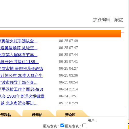
(责任编辑：海盗)
奥运火炬手选拔全...
06-25 07:49
奥运场馆 减轻空...
06-25 07:47
京第六届体育节丰...
06-25 07:44
始 共提供1188...
06-25 07:41
申雪宏博:最想推荐姚教练
06-25 04:27
计划公布 20类人群产生
06-25 03:36
波市领导干部不参...
06-25 00:54
手选拔工作全面启动(3)
06-24 21:14
会 1980年奥运火炬徽章
06-24 13:51
 北京奥运会要进...
05-13 07:29
全部跟帖
精华帖
辩论区
用户：
匿名发表：
匿名发表：