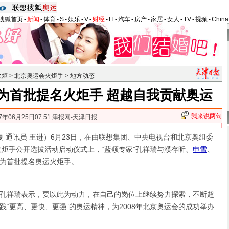
搜狐首页
-
新闻
-
体育
-
S
-
娱乐
-
V
-
财经
-
IT
-
汽车
-
房产
-
家居
-
女人
-
TV
-
视频
-
Chin
火炬
>
北京奥运会火炬手
>
地方动态
为首批提名火炬手 超越自我贡献奥运
我来说两句
7年06月25日07:51 津报网-天津日报
 通讯员 王进）6月23日，在由联想集团、中央电视台和北京奥组委
运火炬手公开选拔活动启动仪式上，“蓝领专家”孔祥瑞与濮存昕、
申雪
、
为首批提名奥运火炬手。
祥瑞表示，要以此为动力，在自己的岗位上继续努力探索，不断超
践“更高、更快、更强”的奥运精神，为2008年北京奥运会的成功举办