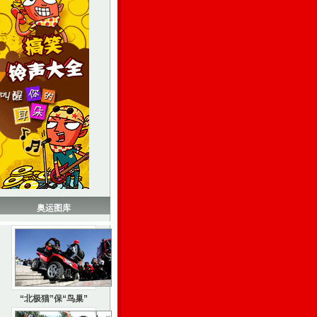
奥运图库
“北极猫”保“鸟巢”