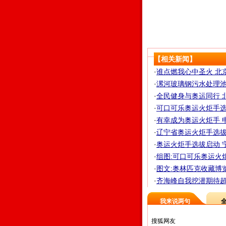
【相关新闻】
·
谁点燃我心中圣火 北京
·
漯河玻璃钢污水处理池送
·
全民健身与奥运同行 北
·
可口可乐奥运火炬手选拔开
·
有幸成为奥运火炬手 
·
辽宁省奥运火炬手选拔
·
奥运火炬手选拔启动 宁
·
组图:可口可乐奥运火炬
·
图文:奥林匹克收藏博览
·
齐海峰自我挖潜期待超越
我来说两句