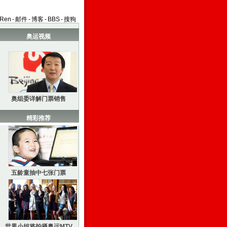
aRen
-
邮件
-
博客
-
BBS
-
搜狗
奥运视频
奥组委详解门票销售
精彩推荐
五龄童抽中七张门票
世界小姐将拍摄奥运MTV