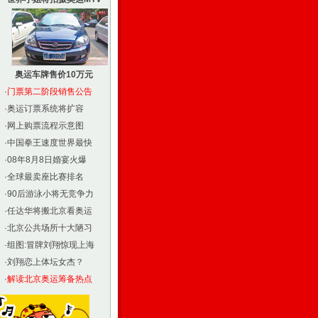
奥运车牌售价10万元
·
门票第二阶段销售公告
·
奥运订票系统将扩容
·
网上购票流程示意图
·
中国拳王速度世界最快
·
08年8月8日婚宴火爆
·
全球最卖座比赛排名
·
90后游泳小将无竞争力
·
任达华将搬北京看奥运
·
北京公共场所十大陋习
·
组图:冒牌刘翔惊现上海
·
刘翔恋上体坛女杰？
·
解读北京奥运筹备热点