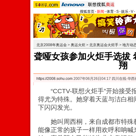
搜狐首页
-
新闻
-
体育
-
S
-
娱乐
-
V
-
北京2008年奥运会
>
奥运火炬
>
北京奥运会火炬手
>
地方动
聋哑女孩参加火炬手选拔 
翔
https://2008.sohu.com
2007年06月26日04:17 四川在线-华
“CCTV-联想火炬手”开始接受
得尤为特殊。她穿着天蓝与洁白相
下闪闪发光。
她叫周西桐，来自成都市特殊教
能像正常的孩子一样用欢呼和呐喊