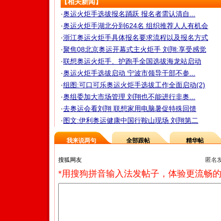
【相关新闻】
·
奥运火炬手选拔报名踊跃 报名者需认清自...
·
奥运火炬手湖北分到624名 组织推荐人人有机会
·
浙江奥运火炬手具体报名要求流程以及报名方式
·
聚焦08北京奥运开幕式主火炬手 刘翔:享受感觉
·
联想奥运火炬手、护跑手全国选拔海龙站启动
·
奥运火炬手选拔启动 宁波市领导干部不参...
·
组图:可口可乐奥运火炬手选拔工作全面启动(2)
·
奥组委加大市场管理 刘翔也不能进行非奥...
·
去奥运会看刘翔 联想家用电脑暑促特殊回馈
·
图文:伊利奥运健康中国行鞍山现场 刘翔第二
我来说两句
全部跟帖
精华帖
匿名
*用搜狗拼音输入法发帖子，体验更流畅的