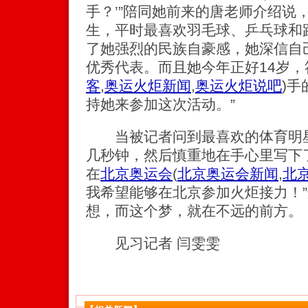
手？’”陪同她前来的唐老师介绍说
生，平时最喜欢羽毛球、乒乓球和跑
了她强烈的民族自豪感，她深信自
优秀代表。而且她今年正好14岁，
客
,
奥运火炬新闻
,
奥运火炬说吧
)
手
持她来参加这次活动。”
当被记者问到最喜欢的体育明星
几秒钟，然后慎重地在手心里写下
在
北京奥运会
(
北京奥运会新闻
,
北
我希望能够在北京参加火炬接力！
想，而这个梦，就在不远的前方。
见习记者 闫雯雯