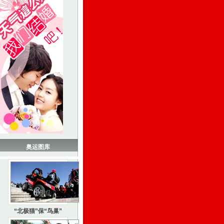
奥运图库
“北极猫”保“鸟巢”