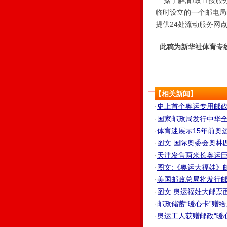
据了解,邮政直接服务
临时设立的一个邮电局
提供24处流动服务网点
此稿为新华社体育专
【相关新闻】
·
史上首个奥运专用邮政编码
·
国家邮政局发行中华
·
体育迷展示15年前奥运邮
·
图文:国际奥委会奥林
·
天津发售两米长奥运巨型
·
图文:《奥运大福娃》
·
美国邮政总局将发行
·
图文:奥运福娃大邮票
·
邮政储蓄“暖心卡”赠给
·
奥运工人获赠邮政“暖