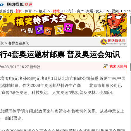
搜狐首页
-
新闻
-
体育
-
S
-
娱乐
-
V
-
财经
-
IT
-
汽车
-
房产
-
家居
-
女人
-
TV
-
视频
-
Chin
新闻
>
各界奥运新闻
行4套奥运题材邮票 普及奥运会知识
我来说两句
7年08月01日16:27 新华社
育专电(记者孙晓胜)记者8月1日从北京市邮政公司获悉,近两年来,中国
运题材邮票。作为2008年奥运邮品特许生产商——北京市邮票公司已
,宣传“绿色奥运、科技奥运、人文奥运”理念,普及奥林匹克知识。
总经理徐学明介绍,邮政历来与奥运会有着密切的关系。从某种意义上
是一部邮票史。