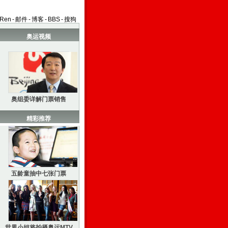
aRen
-
邮件
-
博客
-
BBS
-
搜狗
奥运视频
奥组委详解门票销售
精彩推荐
五龄童抽中七张门票
世界小姐将拍摄奥运MTV