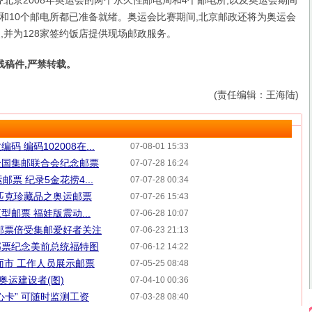
北京2008年奥运会的两个永久性邮电局和4个邮电所,以及奥运会期间
和10个邮电所都已准备就绪。奥运会比赛期间,北京邮政还将为奥运会
,并为128家签约饭店提供现场邮政服务。
线稿件,严禁转载。
(责任编辑：王海陆)
 编码102008在...
07-08-01 15:33
全国集邮联合会纪念邮票
07-07-28 16:24
票 纪录5金花捞4...
07-07-28 00:34
匹克珍藏品之奥运邮票
07-07-26 15:43
邮票 福娃版震动...
07-06-28 10:07
邮票倍受集邮爱好者关注
07-06-23 21:13
邮票纪念美前总统福特图
07-06-12 14:22
面市 工作人员展示邮票
07-05-25 08:48
奥运建设者(图)
07-04-10 00:36
心卡” 可随时监测工资
07-03-28 08:40