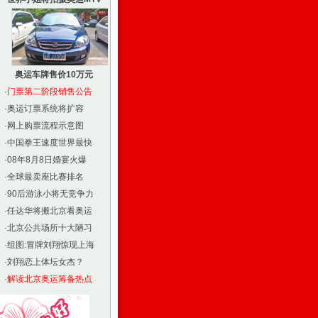
奥运车牌售价10万元
·
门票第二阶段销售公告
·
奥运订票系统将扩容
·
网上购票流程示意图
·
中国拳王速度世界最快
·
08年8月8日婚宴火爆
·
全球最卖座比赛排名
·
90后游泳小将无竞争力
·
任达华将搬北京看奥运
·
北京公共场所十大陋习
·
组图:冒牌刘翔惊现上海
·
刘翔恋上体坛女杰？
·
解读北京奥运筹备热点