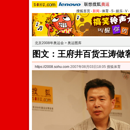
搜狐首页
-
新闻
-
体育
-
S
-
娱乐
-
V
-
北京2008年奥运会
>
奥运图库
图文：王府井百货王涛做客
https://2008.sohu.com
2007年08月03日18:05 搜狐体育