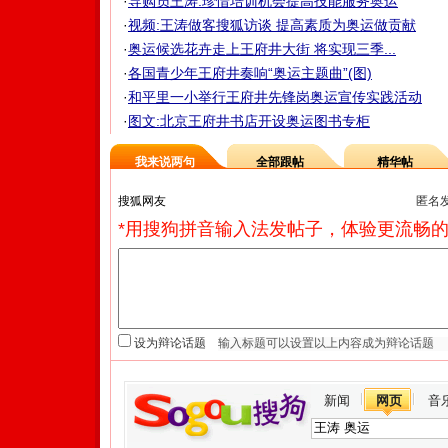
·
导购员王涛:珍惜培训机会提高技能服务奥运
·
视频:王涛做客搜狐访谈 提高素质为奥运做贡献
·
奥运候选花卉走上王府井大街 将实现三季...
·
各国青少年王府井奏响“奥运主题曲”(图)
·
和平里一小举行王府井先锋岗奥运宣传实践活动
·
图文:北京王府井书店开设奥运图书专柜
我来说两句
全部跟帖
精华帖
匿名
*用搜狗拼音输入法发帖子，体验更流畅的
设为辩论话题
新闻
网页
音