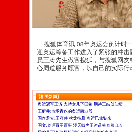
搜狐体育讯 08年奥运会倒计时
迎奥运筹备工作进入了紧张的冲击
员王涛先生做客搜狐，与搜狐网友
心周道服务顾客，以自己的实际行
【相关新闻】
·
奥运冠军王涛:支持女儿下国象 期待王皓创佳绩
·
王府井:市场青睐的奥运商业股
·
国泰君安:王府井 枕戈待旦 奥运已然驶来
·
图文:奥运百图百事 漫天嘘声王涛吕林泰然自若