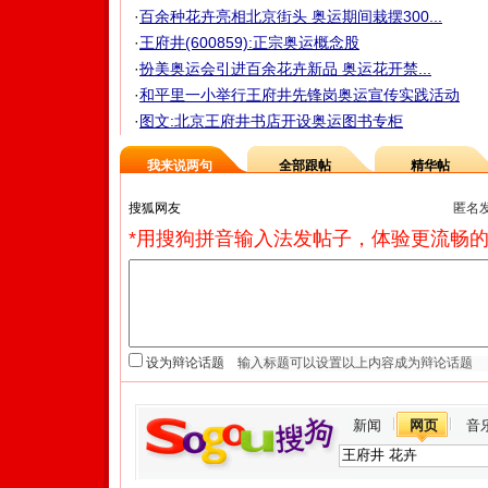
·
百余种花卉亮相北京街头 奥运期间栽摆300...
·
王府井(600859):正宗奥运概念股
·
扮美奥运会引进百余花卉新品 奥运花开禁...
·
和平里一小举行王府井先锋岗奥运宣传实践活动
·
图文:北京王府井书店开设奥运图书专柜
我来说两句
全部跟帖
精华帖
匿名
*用搜狗拼音输入法发帖子，体验更流畅的
设为辩论话题
新闻
网页
音