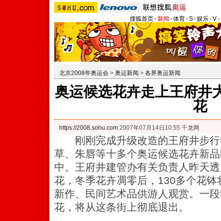
搜狐首页
-
新闻
-
体育
-
S
-
娱乐
-
V
-
北京2008年奥运会
>
奥运新闻
>
各界奥运新闻
奥运候选花卉走上王府井大
花
https://2008.sohu.com
2007年07月14日10:55 千龙网
刚刚完成升级改造的王府井步行
草、朱唇等十多个奥运候选花卉新品
中。王府井建管办有关负责人昨天透
花，冬季花卉凋零后，130多个花
新作、民间艺术品供游人观赏。
一段
花，将从这条街上彻底退出。