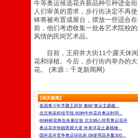
牛等奥运候选花卉新品种引种进金街
人们审美的需求，步行街决定不再使
钵将被布置成展台，摆放一些适合在
前，他们考虑收集一批各艺术院校的
风情的民间艺术品。
目前，王府井大街11个露天休闲
花和绿植。今后，步行街内举办的大
花。 (来源：千龙新闻网)
【相关新闻】
·
各国青少年齐聚王府井 奏响“奥运主题曲...
·
北京将采科技手段 80种中外花卉奥运时同...
·
80种鲜花将在炎暑绽放 北京精心培育奥运花卉
·
奥运花卉扮靓景观大道 外来洋花土著植物...
·
国外花卉竞争奥运绿化岗 08使用花卉量300...