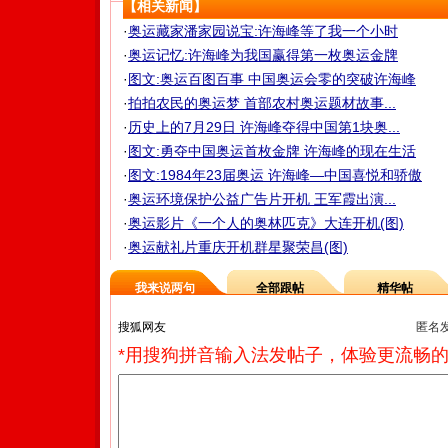
【相关新闻】
·
奥运藏家潘家园说宝:许海峰等了我一个小时
·
奥运记忆:许海峰为我国赢得第一枚奥运金牌
·
图文:奥运百图百事 中国奥运会零的突破许海峰
·
拍拍农民的奥运梦 首部农村奥运题材故事...
·
历史上的7月29日 许海峰夺得中国第1块奥...
·
图文:勇夺中国奥运首枚金牌 许海峰的现在生活
·
图文:1984年23届奥运 许海峰—中国喜悦和骄傲
·
奥运环境保护公益广告片开机 王军霞出演...
·
奥运影片《一个人的奥林匹克》大连开机(图)
·
奥运献礼片重庆开机群星聚荣昌(图)
我来说两句
全部跟帖
精华帖
匿名
*用搜狗拼音输入法发帖子，体验更流畅的