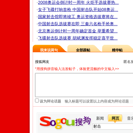
·
2008奥运会倒计时一周年 火炬手选拔赛热...
·
女子飞碟打响首枪 中国射击队开始08奥运...
·
国家射击馆即将竣工 奥运资格选拔赛将在...
·
中国射击队选拔赛在即 三秦六名枪手抢奥...
·
北京奥运倒计时一周年确定首金 举重希望...
·
飞碟射击队选拔赛 胡斌渊发挥稳定喜平世...
我来说两句
全部跟帖
精华帖
匿名
*用搜狗拼音输入法发帖子，体验更流畅的中文输入>>
设为辩论话题
新闻
网页
音