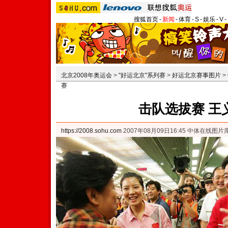
搜狐首页
-
新闻
-
体育
-
S
-
娱乐
-
V
-
北京2008年奥运会
>
"好运北京"系列赛
>
好运北京赛事图片
>
赛
击队选拔赛 王
https://2008.sohu.com
2007年08月09日16:45 中体在线图片