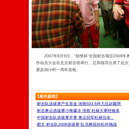
2007年8月9日，“创维杯”全国射击项目2008
作动员大会在北京射击馆举行。总局领导出席了此次
赛及倒计时一周年发枪。
【相关新闻】
·
射击队选拔赛产生首金 张轶503.6环力压赵颖慧
·
射击奥运选拔赛小将爆冷 张轶:杜丽大赛经验多
·
中国射击队选拔赛开赛 奥运冠军杜丽仅名...
·
图文:射击队2008选拔赛 队员教练轻松对挑战