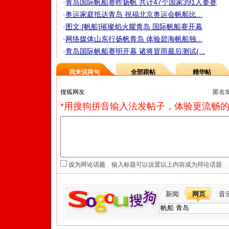
·
青岛国际帆船赛昨扬帆 共计47个国家391人参赛
·
奥运家庭抵达青岛 祝福北京奥运会帆船比...
·
图文:[帆船]璀璨焰火耀青岛 国际帆船赛开幕
·
网络媒体山东行扬帆青岛 体验碧海帆船独...
·
青岛国际帆船赛明开幕 诸将冒雨最后测试(...
我来说两句
全部跟帖
精华帖
匿名
*用搜狗拼音输入法发帖子，体验更流畅的
设为辩论话题
新闻
网页
音