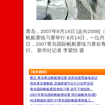
青岛，2007年8月14日 [走向2008
帆船赛练习赛举行 8月14日，一位
日，2007青岛国际帆船赛练习赛在
行。 新华社记者 李紫恒 摄
【相关新闻】
·
图文:青岛奥运帆船测试赛 徐莉佳接受媒体采访
·
周末青岛看帆船 适逢啤酒节出行计划早安排
·
青岛国际帆船赛迎来练习赛 选手下海练熟...
·
2007年青岛国际帆船测试赛 明日扬帆青岛(图)
·
45支帆船队报到 07青岛国际帆船赛筹备工...