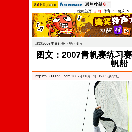
搜狐首页
-
新闻
-
体育
-
S
-
娱乐
-
V
-
北京2008年奥运会
>
奥运图库
图文：2007青帆赛练习
帆船
https://2008.sohu.com
2007年08月14日19:05 新华社