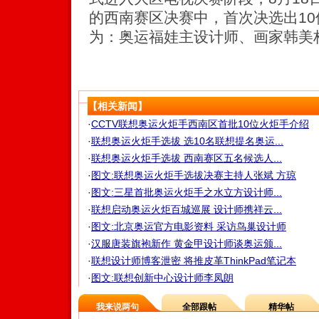
的西南赛区决赛中，首次决选出1
为：奥运福娃主设计师、画家韩美
【相关新闻】
·
CCTV联想奥运火炬手西南区首批10位火炬手介绍
·
联想奥运火炬手选拔 选10名联想提名奥运...
·
联想奥运火炬手选拔 西南赛区五名候选人...
·
图文:联想奥运火炬手选拔决赛主持人张斌 方琼
·
图文:三星首批奥运火炬手之水立方设计师...
·
联想启动奥运火炬百城巡展 设计师携祥云...
·
图文:北京奥运官方电影资料 采访鸟巢设计师
·
汉服唐装旗袍新作 黄金甲设计师谈奥运颁...
·
联想设计师博客泄密 将推皮革ThinkPad笔记本
·
图文:联想创新中心设计师李凤朗
我来说两句
全部跟帖
精华帖