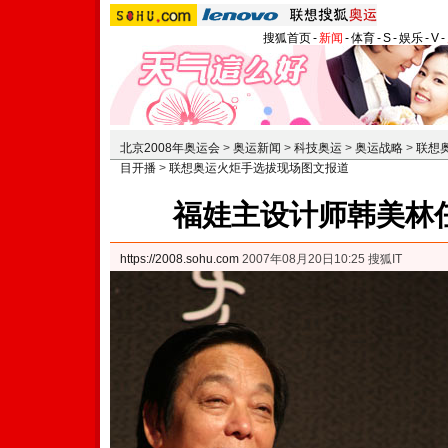
搜狐首页
-
新闻
-
体育
-
S
-
娱乐
-
V
-
北京2008年奥运会
>
奥运新闻
>
科技奥运
>
奥运战略
>
联想
目开播
>
联想奥运火炬手选拔现场图文报道
福娃主设计师韩美林
https://2008.sohu.com
2007年08月20日10:25 搜狐IT