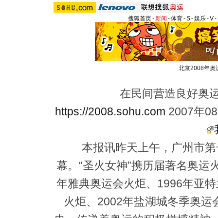
搜狐首页
-
新闻
-
体育
-
S
-
娱乐
-
V
-
北京2008年奥
在民间营造良好奥运
https://2008.sohu.com
2007年0
本报讯昨天上午，广州市第一
幕。“圣火女神”携历届著名奥运
年雅典奥运会火炬、1996年亚
火炬、2002年盐湖城冬季奥运