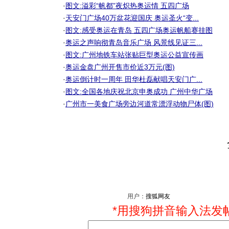
·
图文:溢彩“帆都”夜炽热奥运情 五四广场
·
天安门广场40万盆花迎国庆 奥运圣火“变...
·
图文:感受奥运在青岛 五四广场奥运帆船赛挂图
·
奥运之声响彻青岛音乐广场 风景线见证三...
·
图文:广州地铁车站张贴巨型奥运公益宣传画
·
奥运金盘广州开售市价近3万元(图)
·
奥运倒计时一周年 田华杜磊献唱天安门广...
·
图文:全国各地庆祝北京申奥成功 广州中华广场
·
广州市一美食广场旁边河道常漂浮动物尸体(图)
用户：
*用搜狗拼音输入法发