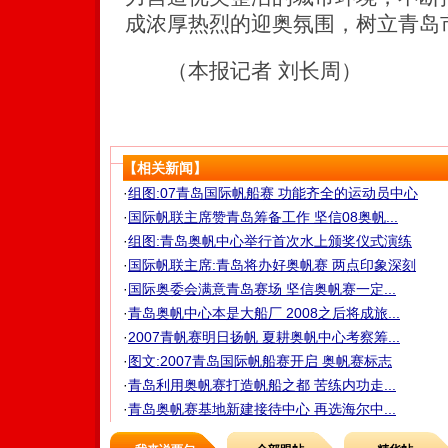
成浓厚热烈的迎奥氛围，树立青岛
（本报记者 刘长周）
【相关新闻】
·
组图:07青岛国际帆船赛 功能齐全的运动员中心
·
国际帆联主席赞青岛筹备工作 坚信08奥帆...
·
组图:青岛奥帆中心举行首次水上颁奖仪式演练
·
国际帆联主席:青岛将办好奥帆赛 两点印象深刻
·
国际奥委会满意青岛赛场 坚信奥帆赛一定...
·
青岛奥帆中心本是大船厂 2008之后将成旅...
·
2007青帆赛明日扬帆 夏耕奥帆中心考察筹...
·
图文:2007青岛国际帆船赛开启 奥帆赛标志
·
青岛利用奥帆赛打造帆船之都 苦练内功走...
·
青岛奥帆赛基地新建接待中心 再选海尔中...