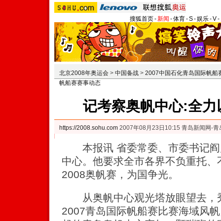
搜狐首页
-
新闻
-
体育
-
S
-
娱乐
-
V
-
北京2008年奥运会
>
中国备战
>
2007中国石化青岛国际帆船
帆船赛赛事动态
记考察奥帆中心:全力
https://2008.sohu.com
2007年08月23日10:15 青岛新闻网-
本报讯 省委常委、市委书记阎
中心。他要求全市各界不负重托、
2008奥帆赛，为国争光。
从奥帆中心观光塔放眼望去，秀
2007青岛国际帆船赛比赛海域风