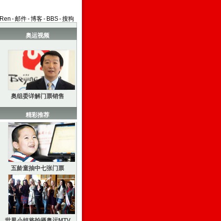
aRen
-
邮件
-
博客
-
BBS
-
搜狗
奥运视频
奥组委详解门票销售
精彩推荐
五龄童抽中七张门票
世界小姐将拍摄奥运MTV