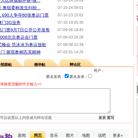
比拼成都开赛-搜...
07-10-24 19:09
 奥组委称发生纠纷...
07-10-24 09:01
690人争夺80张奥运门票
07-10-23 15:02
澳门3G业务
07-10-19 05:35
门站门票9月7日公开公开发售
07-09-06 18:45
008北京奥运会门票
07-09-03 20:28
艺晚会 范冰冰为奥运放歌
07-08-08 22:39
澳门 展现奥林匹克精神
07-02-01 14:25
全部跟帖
精华帖
辩论区
用户：
匿名发表：
匿名发表：
体验更流畅的中文输入>>
新闻
网页
音乐
图片
地图
说吧
更多»