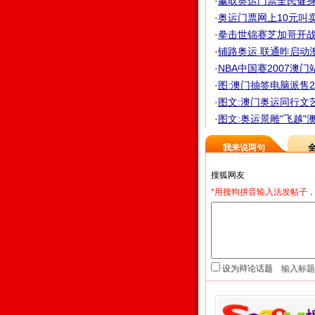
·
赢取奥运门票全民健身大
·
奥运门票网上10元叫卖
·
拳击世锦赛芝加哥开战 
·
铺路奥运 联通昨启动
·
NBA中国赛2007澳
·
图:澳门抽签电脑派售2
·
图文:澳门奥运同行文
·
图文:奥运景雕"飞越"
我来说两句
*用搜狗拼音输入法发帖子，
设为辩论话题