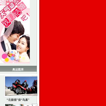
奥运图库
“北极猫”保“鸟巢”