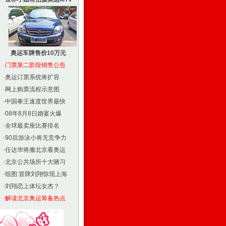
奥运车牌售价10万元
·
门票第二阶段销售公告
·
奥运订票系统将扩容
·
网上购票流程示意图
·
中国拳王速度世界最快
·
08年8月8日婚宴火爆
·
全球最卖座比赛排名
·
90后游泳小将无竞争力
·
任达华将搬北京看奥运
·
北京公共场所十大陋习
·
组图:冒牌刘翔惊现上海
·
刘翔恋上体坛女杰？
·
解读北京奥运筹备热点