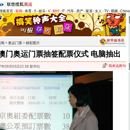
搜狐首页
-
新闻
-
体育
-
S
-
娱乐
-
V
-
财经
-
IT
-
汽车
-
房产
-
家居
-
女人
-
TV
-
视频
-
Chin
新闻
>
奥运门票
>
精彩图片
澳门奥运门票抽签配票仪式 电脑抽出
我来说两句
7年09月03日22:38 新华社