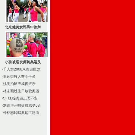
北京健美女郎风中热舞
小孩被理发师剃奥运头
·
千人舞2008米奥运巨龙
·
奥运街舞大赛高手多
·
姚明拍球声成摇滚乐
·
林志颖过生日放歌奥运
·
S.H.E提奥运忐忑不安
·
刘德华开唱提前感受08
·
传林志玲唱奥运主题曲