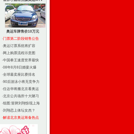
奥运车牌售价10万元
·
门票第二阶段销售公告
·
奥运订票系统将扩容
·
网上购票流程示意图
·
中国拳王速度世界最快
·
08年8月8日婚宴火爆
·
全球最卖座比赛排名
·
90后游泳小将无竞争力
·
任达华将搬北京看奥运
·
北京公共场所十大陋习
·
组图:冒牌刘翔惊现上海
·
刘翔恋上体坛女杰？
·
解读北京奥运筹备热点