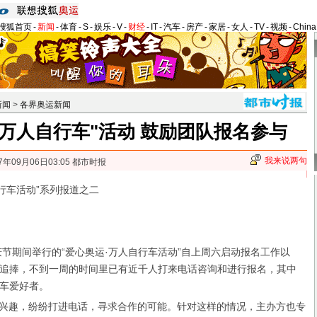
搜狐首页
-
新闻
-
体育
-
S
-
娱乐
-
V
-
财经
-
IT
-
汽车
-
房产
-
家居
-
女人
-
TV
-
视频
-
Chin
新闻
>
各界奥运新闻
·万人自行车"活动 鼓励团队报名参与
我来说两句
7年09月06日03:05 都市时报
车活动”系列报道之二
期间举行的“爱心奥运·万人自行车活动”自上周六启动报名工作以
追捧，不到一周的时间里已有近千人打来电话咨询和进行报名，其中
车爱好者。
兴趣，纷纷打进电话，寻求合作的可能。针对这样的情况，主办方也专