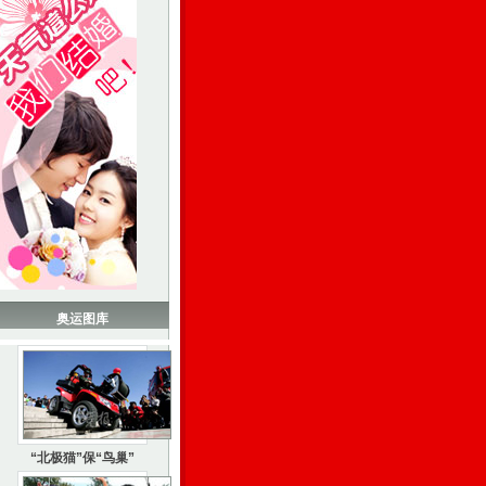
奥运图库
“北极猫”保“鸟巢”