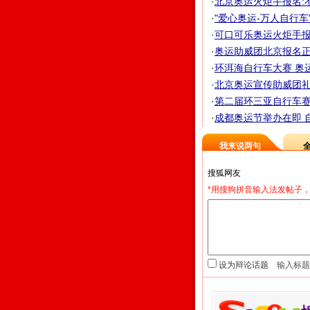
·
北京奥运火炬手报名:
·
"爱心奥运-万人自行车
·
可口可乐奥运火炬手报名
·
奥运助威团北京报名正
·
环洱海自行车大赛 奥
·
北京奥运宣传助威团礼
·
第二届环三亚自行车赛1
·
成都奥运节举办在即 
我来说两句
*用搜狗拼音输入法发帖子，
设为辩论话题