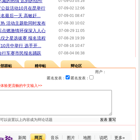
不减的热情 迟到的信件
07-09-03 05:16
"公益活动10月在昆举行
07-09-02 12:06
最后一天 高敏赶...
07-09-01 08:47
热 活动主题歌同时发布
07-08-30 10:02
运点燃激情环保深入人心
07-08-29 11:05
仪之星选拔赛 报名流程
07-08-28 19:39
0月中举行 选手开...
07-08-16 10:47
自行车赛市民报名踊跃
07-08-04 06:38
全部跟帖
精华帖
辩论区
用户：
匿名发表：
匿名发表：
体验更流畅的中文输入>>
新闻
网页
音乐
图片
地图
说吧
更多»