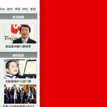
aRen
-
邮件
-
博客
-
BBS
-
搜狗
奥运视频
奥组委详解门票销售
精彩推荐
五龄童抽中七张门票
世界小姐将拍摄奥运MTV