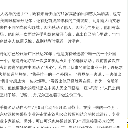
名单的选手中，既有来自佛山的71岁高龄的民间艺人冯炳棠，也有
的美国雕塑家丹尼尔，还有赴前波黑维和的广州警察、到湖南大山支教
来自不同的岗位和领域，因为感动了他人、因为心向奥运，他们有幸
场，他们第一次面对评委和媒体敞开心扉，说出自己的心里话，句句
痛处令人低眉叹惋，说到精彩时赢得一片掌声。
尼尔已经旅居广州长达20年，他是所有候选者中唯一的一个外国
一个。这是丹尼尔第一次参加奥运火炬手的选拔活动，以前曾多次在
火炬传递的他在中国动了“凡心”。和自己从事的雕塑事业一样，丹尼尔
对火炬传递的热情。“我是唯一的一个外国人，”丹尼尔一边说，一边做出
“我非常想成为一名火炬手。”看得出他已经胜券在握。作为一名雕塑
教，但他更远大的理想是在中美人民之间搭建一座“桥梁”：“人民之间
互相了解。”所以，丹尼尔正在着手做这份工作。
名活动自今年7月9日启动至8月31日截止。在接下来的一个月，
东省选拔将采取专业评审团审议和公众投票相结合的模式进行，专业
业专家组成。另外，可口可乐也将通过以下3个渠道接受公众投票：