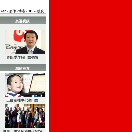
aRen
-
邮件
-
博客
-
BBS
-
搜狗
奥运视频
奥组委详解门票销售
精彩推荐
五龄童抽中七张门票
世界小姐将拍摄奥运MTV