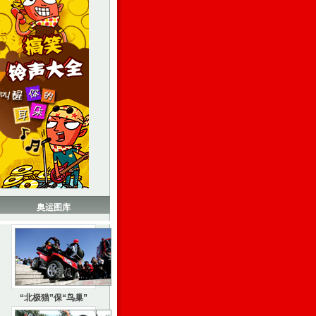
奥运图库
“北极猫”保“鸟巢”