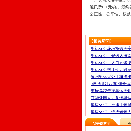
一、填写火炬手投票表格
通讯费0.1元/条。
公正性、公平性、权威
【相关新闻】
·
奥运火炬花坛扮靓天安
·
奥运火炬手候选人济南1
·
奥运火炬手入围面试 展
·
奥运火炬来辽倒计时纪
·
泉州奥运火炬手将决出2
·
"鼓浪屿好八连"连长
·
重庆高校选拔奥运火炬手
·
在华外国人可竞选奥运火
·
奥运火炬手护跑手选拔赛
·
奥运火炬手选拔候选人
我来说两句