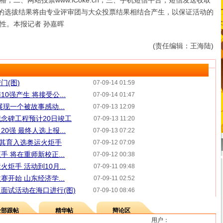
；二、网站投票www.iCoke.cn；三、手机短信平台，短信发送收取
最终的选拔结果将由专业评审团与大众投票结果相结合产生，以保证活动的
性。本报记者 孙嘉晖
(责任编辑：王海陆)
门(图)
07-09-14 01:59
0强产生 将接受公...
07-09-14 01:47
现一个被故事感动...
07-09-13 12:09
念碑工程预计20日竣工
07-09-13 11:20
0强 最终人选上报...
07-09-13 07:22
傅其育入选奥运火炬手
07-09-12 07:09
 将在重师新校正...
07-09-12 00:38
炬手 活动到10月...
07-09-11 09:48
开始 山东经济学...
07-09-11 02:52
面试活动在海口进行(图)
07-09-10 08:46
全部跟帖
精华帖
辩论区
用户：