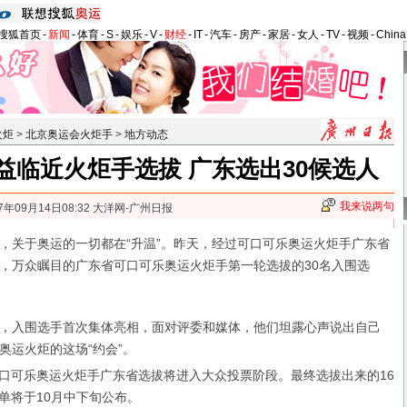
搜狐首页
-
新闻
-
体育
-
S
-
娱乐
-
V
-
财经
-
IT
-
汽车
-
房产
-
家居
-
女人
-
TV
-
视频
-
Chin
火炬
>
北京奥运会火炬手
>
地方动态
益临近火炬手选拔 广东选出30候选人
我来说两句
7年09月14日08:32 大洋网-广州日报
关于奥运的一切都在“升温”。昨天，经过可口可乐奥运火炬手广东省
，万众瞩目的广东省可口可乐奥运火炬手第一轮选拔的30名入围选
入围选手首次集体亮相，面对评委和媒体，他们坦露心声说出自己
奥运火炬的这场“约会”。
，可口可乐奥运火炬手广东省选拔将进入大众投票阶段。最终选拔出来的16
单将于10月中下旬公布。