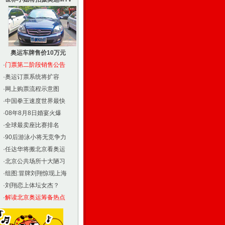
奥运车牌售价10万元
·
门票第二阶段销售公告
·
奥运订票系统将扩容
·
网上购票流程示意图
·
中国拳王速度世界最快
·
08年8月8日婚宴火爆
·
全球最卖座比赛排名
·
90后游泳小将无竞争力
·
任达华将搬北京看奥运
·
北京公共场所十大陋习
·
组图:冒牌刘翔惊现上海
·
刘翔恋上体坛女杰？
·
解读北京奥运筹备热点