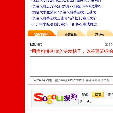
·
江西:万人长跑传递火炬 全民健身与奥运同行
·
奥运火炬进万科活动9月22日在万科瀚庭举行
·
满足大学生需求 "奥运火炬手选拔"走进大...
·
奥运火炬手选拔走进青岛高校 比赛分两阶...
·
广州中学组绘画比赛第一名 将有幸成奥运...
我来说两句
全部跟帖
精华帖
匿名
*用搜狗拼音输入法发帖子，体验更流畅的
设为辩论话题
新闻
网页
音