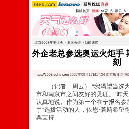
搜狐首页
-
新闻
-
体育
-
S
-
娱乐
-
V
-
北京2008年奥运会
>
奥运火炬
>
新闻速递
外企老总参选奥运火炬手 
刻
https://2008.sohu.com
2007年09月17日17:34 南京报业网-
（记者 周云） “我渴望当选为
市和南京市之间友好的见证。”昨天
认真地说。作为第一个在宁报名参
手”选拔活动的人，依恩·若斯希望
票支持。