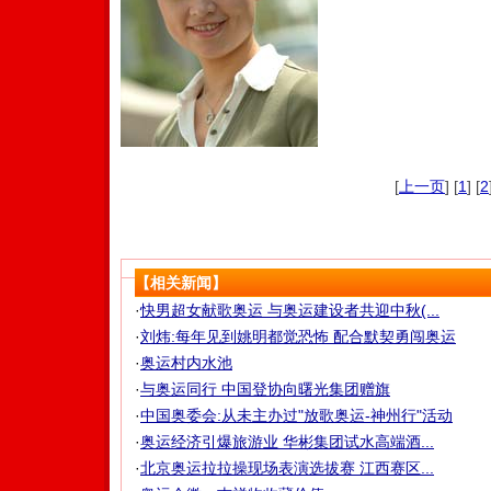
[
上一页
] [
1
] [
2
【相关新闻】
·
快男超女献歌奥运 与奥运建设者共迎中秋(...
·
刘炜:每年见到姚明都觉恐怖 配合默契勇闯奥运
·
奥运村内水池
·
与奥运同行 中国登协向曙光集团赠旗
·
中国奥委会:从未主办过"放歌奥运-神州行"活动
·
奥运经济引爆旅游业 华彬集团试水高端酒...
·
北京奥运拉拉操现场表演选拔赛 江西赛区...