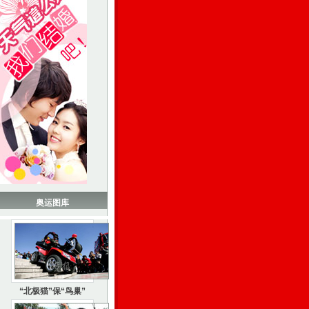
奥运图库
“北极猫”保“鸟巢”