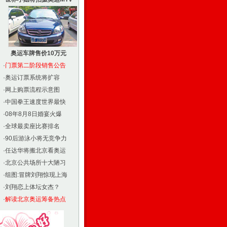
奥运车牌售价10万元
·
门票第二阶段销售公告
·
奥运订票系统将扩容
·
网上购票流程示意图
·
中国拳王速度世界最快
·
08年8月8日婚宴火爆
·
全球最卖座比赛排名
·
90后游泳小将无竞争力
·
任达华将搬北京看奥运
·
北京公共场所十大陋习
·
组图:冒牌刘翔惊现上海
·
刘翔恋上体坛女杰？
·
解读北京奥运筹备热点