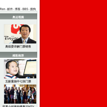
aRen
-
邮件
-
博客
-
BBS
-
搜狗
奥运视频
奥组委详解门票销售
精彩推荐
五龄童抽中七张门票
世界小姐将拍摄奥运MTV