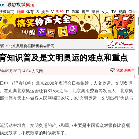
搜狐首页
-
新闻
-
体育
-
S
-
娱乐
-
V
-
财经
-
IT
-
汽车
-
房产
-
家居
-
女人
-
TV
-
视频
-
Chin
新闻
>
北京奥组委/国际奥委会新闻
育知识普及是文明奥运的难点和重点
我来说两句
7年09月28日14:04 人民网
日电 （记者张帆）北京2008年奥运会日益临近，人文奥运、文明奥运
。在距离北京奥运会还有315天之际，北京奥组委新闻发言人、北京奥
邵世伟今天上午做客人民网强国论坛，以“文明奥运，文明出行”为题与
活动中坦言，文明奥运的难点和重点主要是中国观众对很多比赛项
候没鼓掌，不该鼓掌的时候鼓掌了。