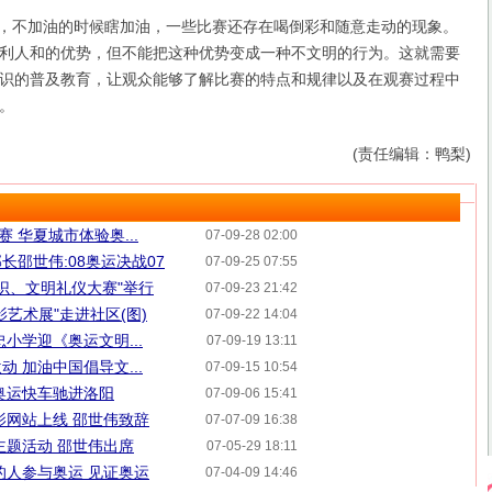
，不加油的时候瞎加油，一些比赛还存在喝倒彩和随意走动的现象。
利人和的优势，但不能把这种优势变成一种不文明的行为。这就需要
识的普及教育，让观众能够了解比赛的特点和规律以及在观赛过程中
。
(责任编辑：鸭梨)
 华夏城市体验奥...
07-09-28 02:00
邵世伟:08奥运决战07
07-09-25 07:55
知识、文明礼仪大赛"举行
07-09-23 21:42
艺术展"走进社区(图)
07-09-22 14:04
小学迎《奥运文明...
07-09-19 13:11
 加油中国倡导文...
07-09-15 10:54
奥运快车驰进洛阳
07-09-06 15:41
影网站上线 邵世伟致辞
07-07-09 16:38
主题活动 邵世伟出席
07-05-29 18:11
的人参与奥运 见证奥运
07-04-09 14:46