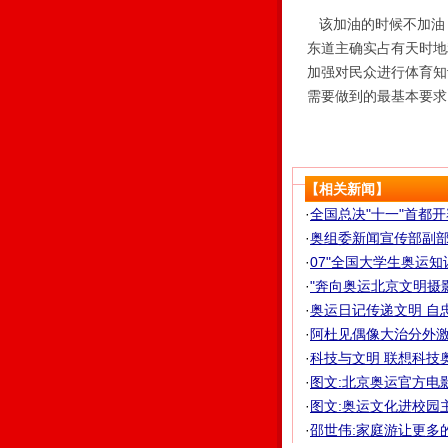
该加油的时候不加油
东道主确实占有天时地
加强对民众进行体育知
需要做到的最基本要求
【相关新闻】
·
全国总决"十一"首都开赛
·
奥组委新闻宣传部副部长
·
07"全国大学生奥运
·
"奔向奥运北京文明摄影
·
奥运日记传递文明 自忠
·
阿杜见偶像大治分外激动
·
科技与文明 联想科技
·
图文:北京奥运官方电
·
图文:奥运文化进校园
·
邵世伟:家庭游让更多