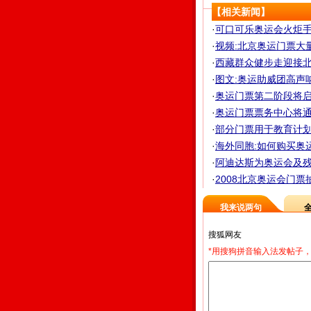
【相关新闻】
·
可口可乐奥运会火炬手候
·
视频:北京奥运门票大
·
西藏群众健步走迎接北京
·
图文:奥运助威团高声
·
奥运门票第二阶段将启动
·
奥运门票票务中心将
·
部分门票用于教育计划 
·
海外同胞:如何购买奥运
·
阿迪达斯为奥运会及残奥
·
2008北京奥运会门票
我来说两句
*用搜狗拼音输入法发帖子，