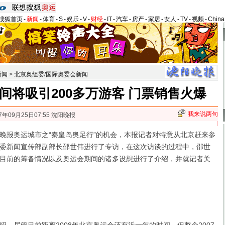
搜狐首页
-
新闻
-
体育
-
S
-
娱乐
-
V
-
财经
-
IT
-
汽车
-
房产
-
家居
-
女人
-
TV
-
视频
-
Chin
新闻
>
北京奥组委/国际奥委会新闻
间将吸引200多万游客 门票销售火爆
我来说两句
7年09月25日07:55 沈阳晚报
报奥运城市之“秦皇岛奥足行”的机会，本报记者对特意从北京赶来参
委新闻宣传部副部长邵世伟进行了专访，在这次访谈的过程中，邵世
目前的筹备情况以及奥运会期间的诸多设想进行了介绍，并就记者关