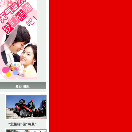
奥运图库
“北极猫”保“鸟巢”