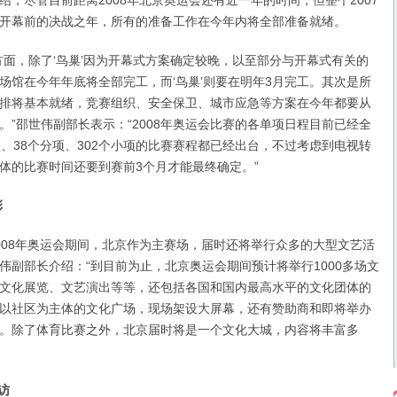
尽管目前距离2008年北京奥运会还有近一年的时间，但整个2007
开幕前的决战之年，所有的准备工作在今年内将全部准备就绪。
，除了‘鸟巢’因为开幕式方案确定较晚，以至部分与开幕式有关的
场馆在今年年底将全部完工，而‘鸟巢’则要在明年3月完工。其次是所
排将基本就绪，竞赛组织、安全保卫、城市应急等方案在今年都要从
。”邵世伟副部长表示：“2008年奥运会比赛的各单项日程目前已经全
项、38个分项、302个小项的比赛赛程都已经出台，不过考虑到电视转
体的比赛时间还要到赛前3个月才能最终确定。”
彩
8年奥运会期间，北京作为主赛场，届时还将举行众多的大型文艺活
伟副部长介绍：“到目前为止，北京奥运会期间预计将举行1000多场文
文化展览、文艺演出等等，还包括各国和国内最高水平的文化团体的
以社区为主体的文化广场，现场架设大屏幕，还有赞助商和即将举办
。除了体育比赛之外，北京届时将是一个文化大城，内容将丰富多
访