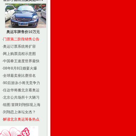
奥运车牌售价10万元
·
门票第二阶段销售公告
·
奥运订票系统将扩容
·
网上购票流程示意图
·
中国拳王速度世界最快
·
08年8月8日婚宴火爆
·
全球最卖座比赛排名
·
90后游泳小将无竞争力
·
任达华将搬北京看奥运
·
北京公共场所十大陋习
·
组图:冒牌刘翔惊现上海
·
刘翔恋上体坛女杰？
·
解读北京奥运筹备热点