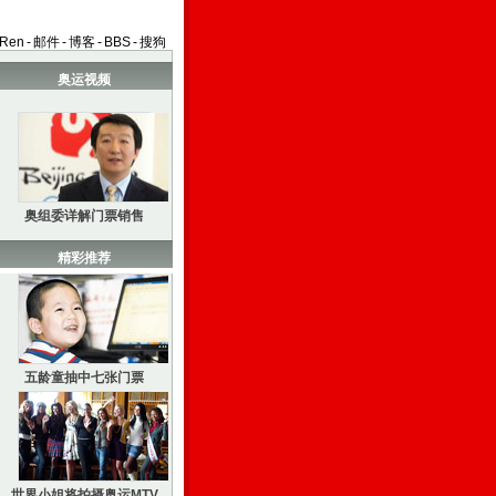
aRen
-
邮件
-
博客
-
BBS
-
搜狗
奥运视频
奥组委详解门票销售
精彩推荐
五龄童抽中七张门票
世界小姐将拍摄奥运MTV