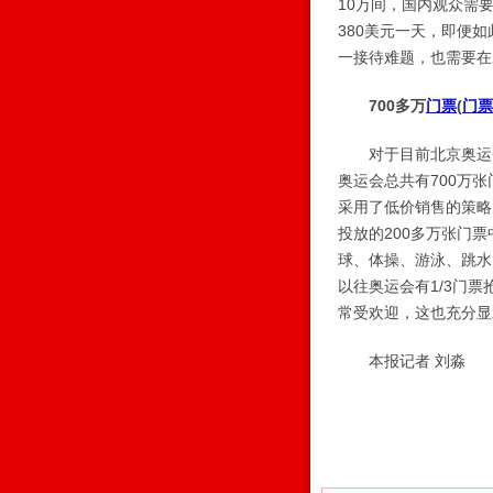
10万间，国内观众需
380美元一天，即便
一接待难题，也需要在
700多万
门票
(
门票
对于目前北京奥运会
奥运会总共有700万
采用了低价销售的策略
投放的200多万张门
球、体操、游泳、跳水
以往奥运会有1/3门票
常受欢迎，这也充分显
本报记者 刘淼