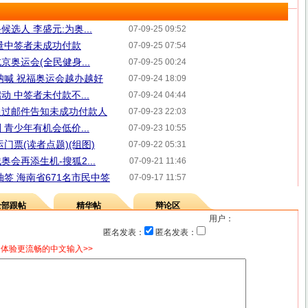
选人 李盛元:为奥...
07-09-25 09:52
量中签者未成功付款
07-09-25 07:54
奥运会(全民健身...
07-09-25 00:24
呐喊 祝福奥运会越办越好
07-09-24 18:09
 中签者未付款不...
07-09-24 04:44
通过邮件告知未成功付款人
07-09-23 22:03
青少年有机会低价...
07-09-23 10:55
门票(读者点题)(组图)
07-09-22 05:31
会再添生机-搜狐2...
07-09-21 11:46
抽签 海南省671名市民中签
07-09-17 11:57
全部跟帖
精华帖
辩论区
用户：
匿名发表：
匿名发表：
体验更流畅的中文输入>>