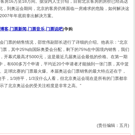
要客房16万至18万间。据业内人士介绍，目前北京客房的房价已经高达
如此，到奥运会期间，北京的客房仍将面临一房难求的危险，如何解决这
2007年年底前拿出解决方案。
博客
,
门票新闻
,
门票音乐
,
门票说吧
)
争购
门票的销售情况，邵世伟副部长进行了详细的介绍。他表示：“北京
张门票，其中25%由国际奥委会分配，剩下的75%在中国境内销售，我们
，开幕式最高才5000元，这是最近几届奥运会最低的价格。在第一期
票中，有600多万个申请，平均近20个申请者才能抽到一张门票，其中篮
、足球比赛的门票最火爆。本届奥运会门票销售的最大特点还在于，
抢手，1/3持平，1/3没什么人看，但北京奥运会现在是所有的门票都非
示了北京奥运会的受关注程度是非常之高。”
(责任编辑：五月)