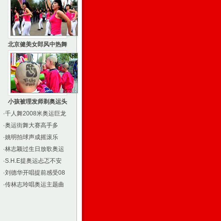
北京健美女郎风中热舞
小孩被理发师剃奥运头
·
千人舞2008米奥运巨龙
·
奥运街舞大赛高手多
·
姚明拍球声成摇滚乐
·
林志颖过生日放歌奥运
·
S.H.E提奥运忐忑不安
·
刘德华开唱提前感受08
·
传林志玲唱奥运主题曲