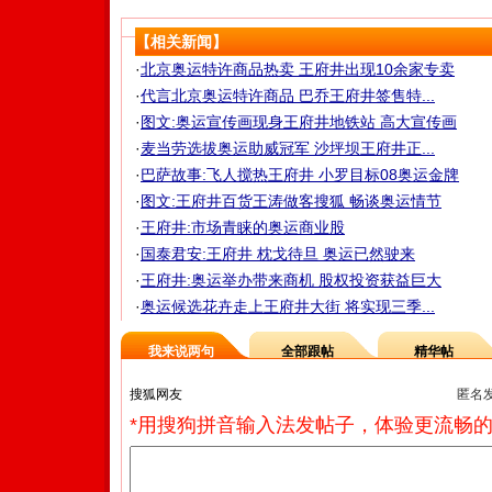
【相关新闻】
·
北京奥运特许商品热卖 王府井出现10余家专卖
·
代言北京奥运特许商品 巴乔王府井签售特...
·
图文:奥运宣传画现身王府井地铁站 高大宣传画
·
麦当劳选拔奥运助威冠军 沙坪坝王府井正...
·
巴萨故事:飞人搅热王府井 小罗目标08奥运金牌
·
图文:王府井百货王涛做客搜狐 畅谈奥运情节
·
王府井:市场青睐的奥运商业股
·
国泰君安:王府井 枕戈待旦 奥运已然驶来
·
王府井:奥运举办带来商机 股权投资获益巨大
·
奥运候选花卉走上王府井大街 将实现三季...
我来说两句
全部跟帖
精华帖
匿名
*用搜狗拼音输入法发帖子，体验更流畅的