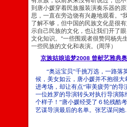
有京族，以前从来没有听说过，也不
到唐小媛穿着民族服装演奏乐器的原
思，一直在旁边饶有兴趣地观看。“
了解不够，但中国的民族文化是很有
示自己民族的文化，也让我们开了眼
文化知识。”一些围观者很赞同杨先
一些民族的文化和表演。(周萍）
京族姑娘追梦2008 曾献艺雅典奥
“奥运宝贝”千挑万选，一路落
候，美女如云，唐小媛并不抱很大
进考场，却让有点“审美疲劳”的导
一位姓罗的导演转头对执行导演陈
个样子！”唐小媛经受了６轮残酷
艺谋导演最后的名单。张艺谋问她