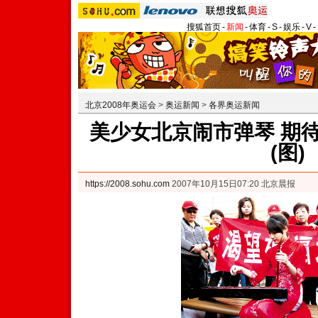
搜狐首页
-
新闻
-
体育
-
S
-
娱乐
-
V
-
北京2008年奥运会
>
奥运新闻
>
各界奥运新闻
美少女北京闹市弹琴 期
(图)
https://2008.sohu.com
2007年10月15日07:20 北京晨报