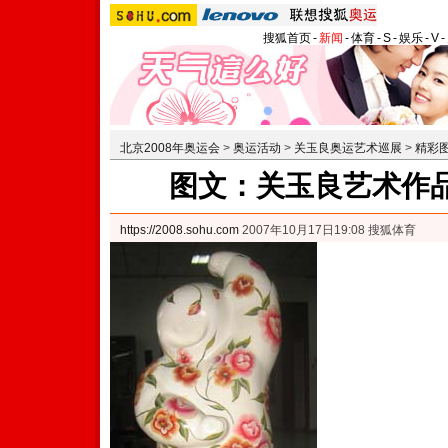
搜狐首页
-
新闻
-
体育
-
S
-
娱乐
-
V
-
北京2008年奥运会
>
奥运活动
>
关玉良奥运艺术巡展
>
精彩
图文：关玉良艺术作品
https://2008.sohu.com
2007年10月17日19:08 搜狐体育