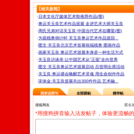
【相关新闻】
·
日本文化厅媒体艺术祭推荐作品(图)
·
奥运关玉良艺术作品巡展 走进艺术大师关玉良
·
周氏兄弟对话关玉良:中国当代艺术在哪里(图)
·
为迎残奥倒计时 关玉良奥运艺术作品巡回...
·
图文:关玉良北京艺术首展祝福残奥 图画作品
·
画家关玉良:奥运艺术巡展本身是一种生活方式
·
关玉良访谈录:让中国艺术从"正面"走向世界
·
图文:关玉良奥运艺术巡展启动 吕世明出席活动
·
关玉良:奥运盛会唤醒艺术灵魂 用生命创作作品
·
宋体金:关玉良巡展共出300件作品 艺术融...
我来说两句
全部跟帖
精华帖
匿名
*用搜狗拼音输入法发帖子，体验更流畅的