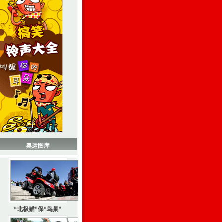
奥运图库
“北极猫”保“鸟巢”