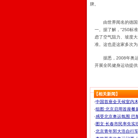
牌。
由世界闻名的德国舒尔
一。据了解，“250
虑了空气阻力、坡度大
准。这也是这家多次为
据悉，2008年奥运
开展全民健身运动提供
【相关新闻】
·
中国首座全天候室内
·
组图:北京启用首座餐
·
感受北京奥运氛围 巴黎
·
图文:长春市民率先实
·
北京青年郭大浩自行