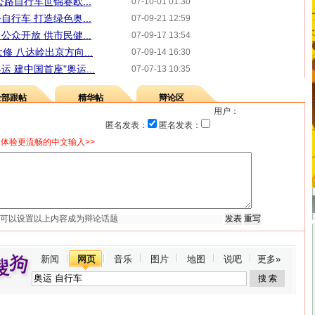
路自行车世锦赛欧...
07-10-01 01:30
行车 打造绿色奥...
07-09-21 12:59
众开放 供市民健...
07-09-17 13:54
修 八达岭出京方向...
07-09-14 16:30
 建中国首座"奥运...
07-07-13 10:35
全部跟帖
精华帖
辩论区
用户：
匿名发表：
匿名发表：
体验更流畅的中文输入>>
新闻
网页
音乐
图片
地图
说吧
更多»