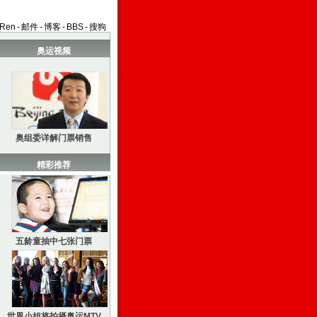
aRen
-
邮件
-
博客
-
BBS
-
搜狗
奥运视频
奥组委详解门票销售
精彩推荐
五龄童抽中七张门票
世界小姐将拍摄奥运MTV