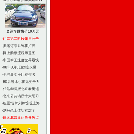
奥运车牌售价10万元
·
门票第二阶段销售公告
·
奥运订票系统将扩容
·
网上购票流程示意图
·
中国拳王速度世界最快
·
08年8月8日婚宴火爆
·
全球最卖座比赛排名
·
90后游泳小将无竞争力
·
任达华将搬北京看奥运
·
北京公共场所十大陋习
·
组图:冒牌刘翔惊现上海
·
刘翔恋上体坛女杰？
·
解读北京奥运筹备热点