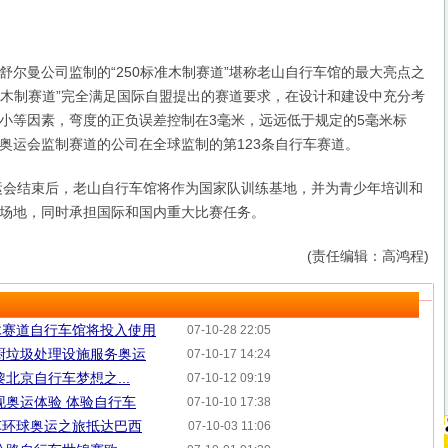
曼公司监制的“250标准木制赛道”堪称老山自行车馆的最大亮点之
标准木制赛道”完全满足国际自盟提出的赛道要求，在设计和建设中充分考
小等因素，弯度的正负误差控制在3毫米，远远低于规定的5毫米标
奥运会监制赛道的公司在全球监制的第123条自行车赛道。
会结束后，老山自行车馆将作为国家队训练基地，并为青少年培训和
场地，同时承担国际和国内重大比赛任务。
(责任编辑：高鸿程)
木赛道自行车馆将投入使用
07-10-28 22:05
厨垃圾处理设施服务奥运
07-10-17 14:24
北京自行车梦想之...
07-10-12 09:19
现奥运体验 体验自行车
07-10-10 17:38
车环球奥运之旅抵达巴西
07-10-03 11:06