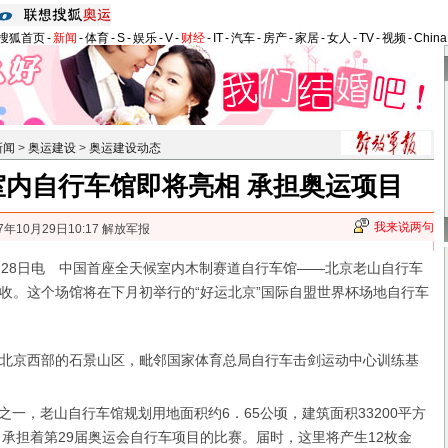
搜狐首页
-
新闻
-
体育
-
S
-
娱乐
-
V
-
财经
-
IT
-
汽车
-
房产
-
家居
-
女人
-
TV
-
视频
-
Chin
新闻
>
奥运建设
>
奥运建设动态
室内自行车馆即将亮相 承担奥运项目
我来说两句
7年10月29日10:17 解放军报
8日电 中国首座全天候室内木制赛道自行车馆——北京老山自行车
收。这个场馆将在下月初举行的“好运北京”国际自盟世界杯场地自行车
京西部的石景山区，毗邻国家体育总局自行车击剑运动中心训练基
一，老山自行车馆规划用地面积约6．65公顷，建筑面积33200平方
，承担着第29届奥运会自行车项目的比赛。届时，这里将产生12枚金