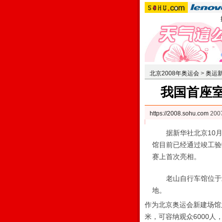
北京2008年奥运会
>
奥运
我国首座
https://2008.sohu.com
200
据新华社北京10月2
馆目前已经通过竣工验
赛上首次亮相。
老山自行车馆位于北
地。
作为北京奥运会新建场馆之
米，可容纳观众6000人