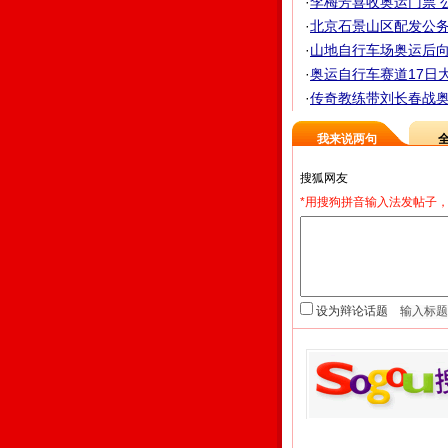
·
李梅芳喜收奥运门票 公
·
北京石景山区配发公务自
·
山地自行车场奥运后向公
·
奥运自行车赛道17日大
·
传奇教练带刘长春战奥运
我来说两句
*用搜狗拼音输入法发帖子，
设为辩论话题