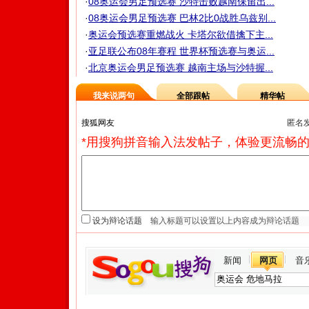
·
08奥运会男足预选赛 沙特击败越南保留出...
·
08奥运会男足预选赛 巴林2比0战胜乌兹别...
·
奥运会预选赛重燃战火 卡塔尔欲借擒下主...
·
亚足联公布08年赛程 世界杯预选赛与奥运...
·
北京奥运会男足预选赛 越南主场与沙特握...
我来说两句
全部跟帖
精华帖
匿名
*用搜狗拼音输入法发帖子，体验更流畅的
设为辩论话题
新闻
网页
音