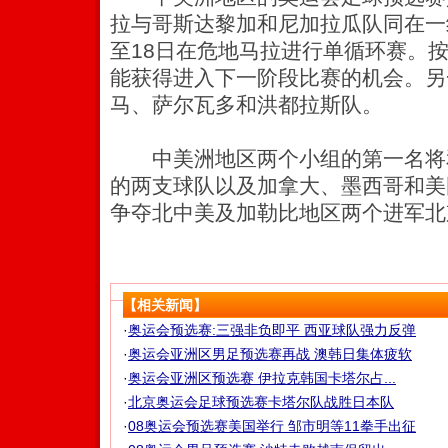
拉与哥斯达黎加和尼加拉瓜队同在一组
至18日在危地马拉进行单循环赛。
能获得进入下一阶段比赛的机会。另
马、萨尔瓦多和洪都拉斯队。
中美洲地区两个小组的第一名将
的两支球队以及加拿大、墨西哥和美
争夺北中美及加勒比地区两个进军北
【相关新闻】
·
奥运会预选赛:三强非负即平 西亚球队强力反弹
·
奥运会亚洲区男足预选赛再战 澳韩日集体疲软
·
奥运会亚洲区预选赛 伊拉克韩国卡塔尔占...
·
北京奥运会足球预选赛卡塔尔队战胜日本队
·
08奥运会预选赛美国举行 邹市明等11拳手出征