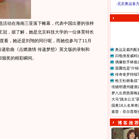
·
北京奥运各
奥 运 视 频
选活动在海南三亚落下帷幕，代表中国出赛的张梓
”王冠，据了解，她是北京科技大学的一位体育特长
度看，她还是刘翔的同行呢，而她也参与了11月
炬传递歌曲《点燃激情 传递梦想》英文版的录制和
奥运足裁判配
闪电侠发威科
和颁奖的精彩瞬间。
偶像歌手林俊
苗圃也是“什锦
传奇奎罗特续
枪王杜丽备战“
传姚明通州建酒店
梦八出席慈善晚宴
大马“跳水公主”
国奥18人名单将
索普：菲尔普斯
博 客 推 荐