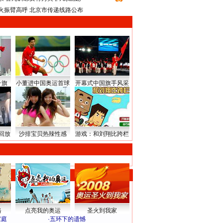
火振臂高呼 北京市传递线路公布
升旗
小董进中国奥运首球
开幕式中国旗手风采
回放
沙排宝贝热辣性感
游戏：和刘翔比跨栏
路
点亮我的奥运
圣火到我家
家庭
·
五环下的遗憾