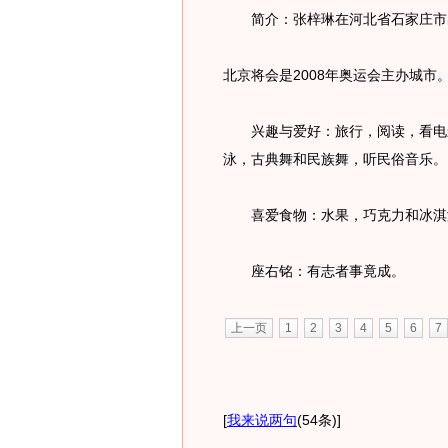
简介：张梓琳在河北省石家庄市
北京将会是2008年奥运会主办城市
兴趣与爱好：旅行，阅读，看电影
泳，古典舞和民族舞，听民俗音乐。
喜爱食物：水果，巧克力和冰淇
座右铭：有志者事竟成。
上一页
1
2
3
4
5
6
7
[
我来说两句
(54条)
]