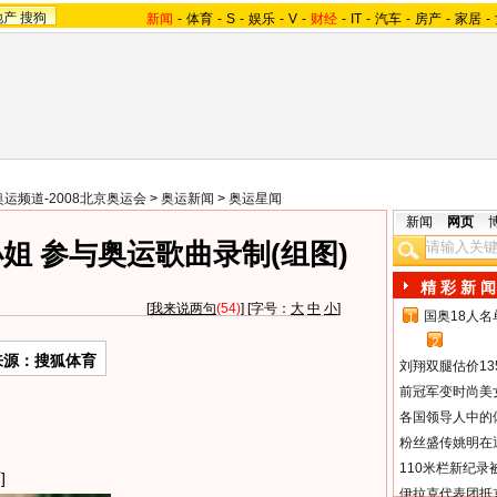
地产
搜狗
新闻
-
体育
-
S
-
娱乐
-
V
-
财经
-
IT
-
汽车
-
房产
-
家居
-
奥运频道-2008北京奥运会
>
奥运新闻
>
奥运星闻
新闻
网页
姐 参与奥运歌曲录制(组图)
精 彩 新 闻
[
我来说两句
(54)
] [字号：
大
中
小
]
国奥18人
1
2
来源：搜狐体育
刘翔双腿估价13
前冠军变时尚美
各国领导人中的
粉丝盛传姚明在通
110米栏新纪录
]
伊拉克代表团抵京