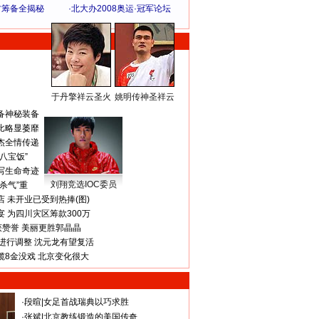
方筹备全揭秘
·
北大办2008奥运·冠军论坛
于丹擎祥云圣火
姚明传神圣祥云
体 育 热 点
备神秘装备
比略显萎靡
杰全情传递
八宝饭”
写生命奇迹
刘翔竞选IOC委员
杀气”重
 未开业已受到热捧(图)
 为四川灾区筹款300万
获赞誉 美丽更胜郭晶晶
进行调整 沈元龙有望复活
揽8金没戏 北京变化很大
·
段暄
|
女足首战瑞典以巧求胜
·
张斌
|
北京教练锻造的美国传奇