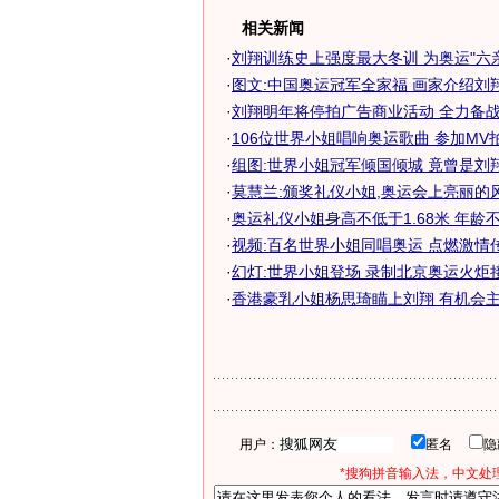
相关新闻
·
刘翔训练史上强度最大冬训 为奥运"六
·
图文:中国奥运冠军全家福 画家介绍刘
·
刘翔明年将停拍广告商业活动 全力备战奥
·
106位世界小姐唱响奥运歌曲 参加MV拍
·
组图:世界小姐冠军倾国倾城 竟曾是刘翔
·
莫慧兰:颁奖礼仪小姐,奥运会上亮丽的
·
奥运礼仪小姐身高不低于1.68米 年龄不超
·
视频:百名世界小姐同唱奥运 点燃激情
·
幻灯:世界小姐登场 录制北京奥运火炬
·
香港豪乳小姐杨思琦瞄上刘翔 有机会主持0
用户：
匿名
*搜狗拼音输入法，中文处理