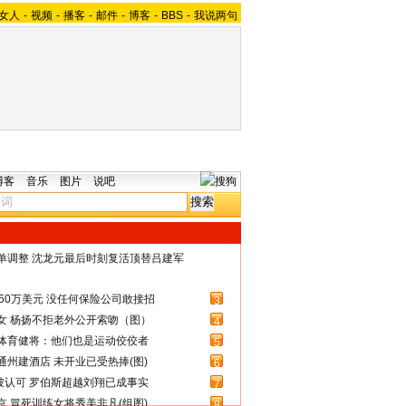
女人
-
视频
-
播客
-
邮件
-
博客
-
BBS
-
我说两句
博客
音乐
图片
说吧
名单调整 沈龙元最后时刻复活顶替吕建军
50万美元 没任何保险公司敢接招
3
女 杨扬不拒老外公开索吻（图）
4
体育健将：他们也是运动佼佼者
5
州建酒店 未开业已受热捧(图)
6
被认可 罗伯斯超越刘翔已成事实
7
 冒死训练女将秀美非凡(组图)
8