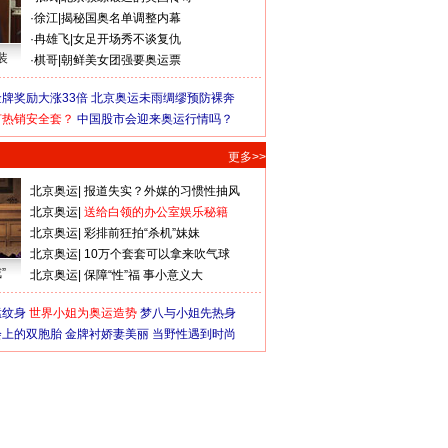
·
徐江
|
揭秘国奥名单调整内幕
·
冉雄飞
|
女足开场秀不谈复仇
装
·
棋哥
|
朝鲜美女团强要奥运票
牌奖励大涨33倍
北京奥运未雨绸缪预防裸奔
何热销安全套？
中国股市会迎来奥运行情吗？
更多>>
北京奥运
|
报道失实？外媒的习惯性抽风
北京奥运
|
送给白领的办公室娱乐秘籍
北京奥运
|
彩排前狂拍“杀机”妹妹
北京奥运
|
10万个套套可以拿来吹气球
”
北京奥运
|
保障“性”福 事小意义大
猛纹身
世界小姐为奥运造势
梦八与小姐先热身
会上的双胞胎
金牌衬娇妻美丽
当野性遇到时尚