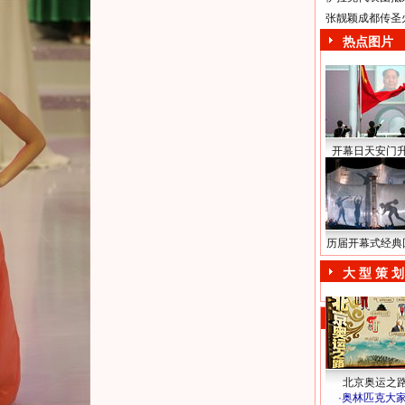
张靓颖成都传圣
热点图片
开幕日天安门
历届开幕式经典
大 型 策 划
北京奥运之
·
奥林匹克大