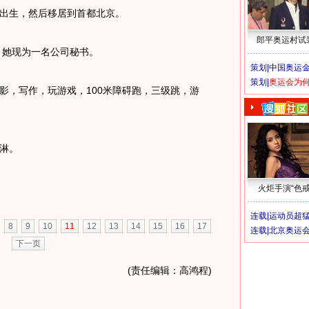
出生，然后移居到首都北京。
郎平奥运村试
。她现为一名公司秘书。
策划|
中国奥运金
策划|
奥运会为
，写作，玩游戏，100米障碍跑，三级跳，游
淋。
火炬手演“色戒
连载|
运动员超
8
9
10
11
12
13
14
15
16
17
连载|
北京奥运
下一页
(责任编辑：高鸿程)