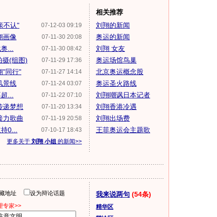
相关推荐
亲不认"
刘翔的新闻
07-12-03 09:19
翔画像
奥运的新闻
07-11-30 20:08
...
刘翔 女友
07-11-30 08:42
摄(组图)
奥运场馆鸟巢
07-11-29 17:36
"同行"
北京奥运概念股
07-11-27 14:14
风景线
奥运圣火路线
07-11-24 03:07
...
刘翔嘲讽日本记者
07-11-22 07:10
传递梦想
刘翔香港冷遇
07-11-20 13:34
接力歌曲
刘翔出场费
07-11-19 20:58
...
王菲奥运会主题歌
07-10-17 18:43
更多关于
刘翔 小姐
的新闻>>
隐藏地址
设为辩论话题
我来说两句
(54条)
专家>>
精华区