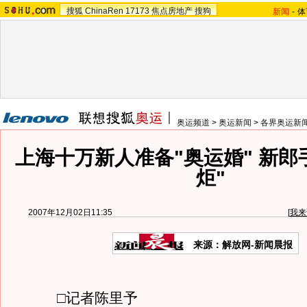
搜狐
ChinaRen
17173
焦点房地产
搜狗
新闻
-
体
奥运频道
>
奥运新闻
>
各界奥运新
上海十万新人准备"奥运婚" 新郎
炬"
2007年12月02日11:35
[
我来
来源：解放网-新闻晨报
□记者陈里予