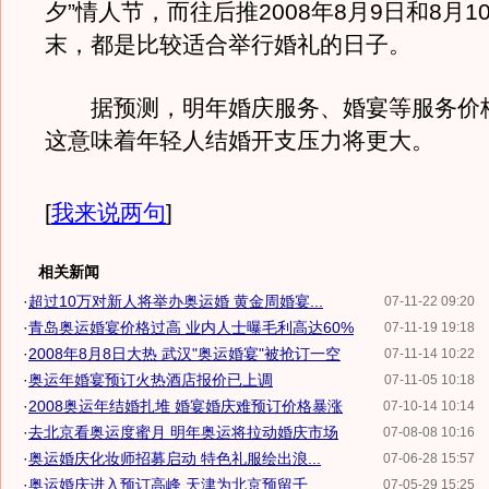
夕”情人节，而往后推2008年8月9日和8月1
末，都是比较适合举行婚礼的日子。
据预测，明年婚庆服务、婚宴等服务价
这意味着年轻人结婚开支压力将更大。
[
我来说两句
]
相关新闻
·
超过10万对新人将举办奥运婚 黄金周婚宴...
07-11-22 09:20
·
青岛奥运婚宴价格过高 业内人士曝毛利高达60%
07-11-19 19:18
·
2008年8月8日大热 武汉"奥运婚宴"被抢订一空
07-11-14 10:22
·
奥运年婚宴预订火热酒店报价已上调
07-11-05 10:18
·
2008奥运年结婚扎堆 婚宴婚庆难预订价格暴涨
07-10-14 10:14
·
去北京看奥运度蜜月 明年奥运将拉动婚庆市场
07-08-08 10:16
·
奥运婚庆化妆师招募启动 特色礼服绘出浪...
07-06-28 15:57
·
奥运婚庆进入预订高峰 天津为北京预留千...
07-05-29 15:25