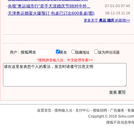
·
央视"奥运城市行"牵手天涯婚庆节88对中外...
07-01-03 07:40
·
天津奥运婚宴火爆预订 包桌已订出600多桌(图)
06-12-19 11:18
更多关于
奥运 婚庆
的新闻>>
用户：
匿名
隐藏地址
设为辩论话题
*搜狗拼音输入法，中文处理专家>>
设置首页
-
搜狗输入法
-
支付中心
-
搜狐招聘
-
广告服务
-
客
Copyright
©
2016 Sohu.com 
搜狐不良信息举