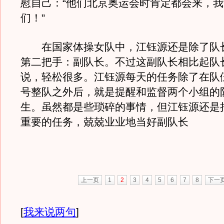
慰自己：“他们北京奥运会时肯定都会来，
们！”
在国家体操女队中，江钰源还是除了队
第二把手：副队长。不过这副队长相比起队
说，轻松很多。江钰源每天的任务除了在队
号整队之外后，就是提醒和监督两个小组的
生。虽然都是些琐碎的事情，但江钰源还是
重要的任务，兢兢业业地当好副队长
上一页
1
2
3
4
5
6
7
8
下一
[
我来说两句
]