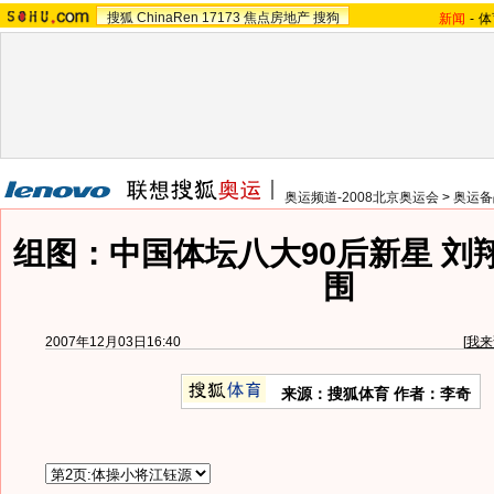
搜狐
ChinaRen
17173
焦点房地产
搜狗
新闻
-
体
奥运频道-2008北京奥运会
>
奥运备
组图：中国体坛八大90后新星 刘
围
2007年12月03日16:40
[
我来
来源：搜狐体育 作者：李奇