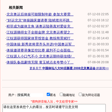
相关新闻
·
北京奥运后体操可能限制年龄 参加大赛需...
07-12-03 22:05
·
"好运北京"体操蹦床邀请赛:陆斌揽吊环跳...
07-12-03 16:12
·
程菲成为媒体主角 谈奥运陆善真对爱徒充...
07-12-02 02:37
·
江钰源摘得女子全能金牌 北京奥运希望之...
07-12-01 11:48
·
江钰源获得国家体育馆首金 教练熊景斌打...
07-11-30 14:43
·
中国体操:新秀老将需齐头并进(中国奥运军...
07-11-30 03:33
·
体操邀请赛录像监控比赛 裁判不公会面临...
07-11-30 01:54
·
江钰源人小口气不小 北京奥运期待获佳绩(...
07-11-30 01:30
·
体操队备战豪情无限 黄玉斌点名夸赞小丫...
07-08-08 20:08
更多关于
中国体坛八大90后新星 2008北京奥运会
的新闻>>
用户：
匿名
隐藏地址
设为辩论话题
*搜狗拼音输入法，中文处理专家>>